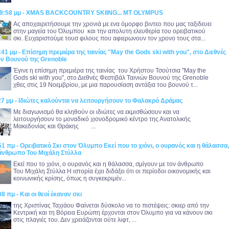
:59:58 μμ - XMAS BACKCOUNTRY SKIING... MT OLYMPUS
Ας αποχαιρετήσουμε την χρονιά με ενα όμορφο βιντεο που μας ταξιδευει
στην μαγεία του Όλυμπου και την απολυτη ελευθερία του ορειβατικού
σκι. Ευχαριστούμε τουσ φιλους που αφιερωνουν τον χρονο τους στα...
:41 μμ - Επίσημη πρεμιέρα της ταινίας "May the Gods ski with you", στο Διεθνές
ών Βουνού της Grenoble
Έγινε η επίσημη πρεμιέρα της ταινίας του Χρήστου Τσούτσια "May the
Gods ski with you", στο Διεθνές Φεστιβάλ Ταινιών Βουνού της Grenoble
χθες στις 19 Νοεμβρίου, με μια παρουσίαση αντάξια του βουνού τ...
27 μμ - Ιδιώτες καλούνται να λειτουργήσουν το Φαλακρό Δράμας
Με διαγωνισμό θα κληθούν οι ιδιώτες να εκμισθώσουν και να
λειτουργήσουν το μοναδικό χιονοδρομικό κέντρο της Ανατολικής
Μακεδονίας και Θράκης ...
51 πμ - Ορειβατικό Σκι στον Όλυμπο Εκεί που το χιόνι, ο ουρανός και η θάλασσα,
 άνθρωπο Του Μιχάλη Στύλλα
Εκεί που το χιόνι, ο ουρανός και η θάλασσα, σμίγουν με τον άνθρωπο
Του Μιχάλη Στύλλα Η ιστορία έχει διδάξει ότι οι περίοδοι οικονομικής και
κοινωνικής κρίσης, όπως η συγκεκριμέν...
8 πμ - Και οι θεοί έκαναν σκι
της Χριστίνας Ταχιάου Φαίνεται δύσκολο να το πιστέψεις: σκιερ από την
Κεντρική και τη Βόρεια Ευρώπη έρχονται στον Όλυμπο για να κάνουν σκι
στις πλαγιές του. Δεν χρειάζονται ούτε λιφτ, ...