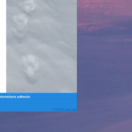
ποποίηση ευθυνών
TORUS web site