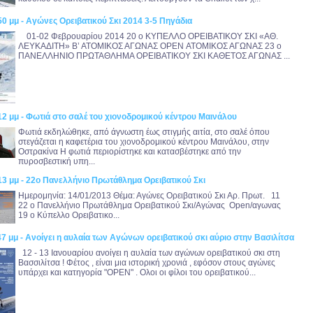
50 μμ - Αγώνες Ορειβατικού Σκι 2014 3-5 Πηγάδια
01-02 Φεβρουαρίου 2014 20 o ΚΥΠΕΛΛΟ ΟΡΕΙΒΑΤΙΚΟΥ ΣΚΙ «ΑΘ.
ΛΕΥΚΑΔΙΤΗ» Β’ ΑΤΟΜΙΚΟΣ ΑΓΩΝΑΣ OPEN ΑΤΟΜΙΚΟΣ ΑΓΩΝΑΣ 23 o
ΠΑΝΕΛΛΗΝΙΟ ΠΡΩΤΑΘΛΗΜΑ ΟΡΕΙΒΑΤΙΚΟΥ ΣΚΙ ΚΑΘΕΤΟΣ ΑΓΩΝΑΣ ...
12 μμ - Φωτιά στο σαλέ του χιονοδρομικού κέντρου Μαινάλου
Φωτιά εκδηλώθηκε, από άγνωστη έως στιγμής αιτία, στο σαλέ όπου
στεγάζεται η καφετέρια του χιονοδρομικού κέντρου Μαινάλου, στην
Οστρακίνα Η φωτιά περιορίστηκε και κατασβέστηκε από την
πυροσβεστική υπη...
13 μμ - 22ο Πανελλήνιο Πρωτάθλημα Ορειβατικού Σκι
Ημερομηνία: 14/01/2013 Θέμα: Αγώνες Ορειβατικού Σκι Αρ. Πρωτ. 11
22 ο Πανελλήνιο Πρωτάθλημα Ορειβατικού Σκι/Αγώνας Open/αγωνας
19 ο Κύπελλο Ορειβατικο...
47 μμ - Ανοίγει η αυλαία των Αγώνων ορειβατικού σκι αύριο στην Βασιλίτσα
12 - 13 Ιανουαρίου ανοίγει η αυλαία των αγώνων ορειβατικού σκι στη
Βασσιλίτσα ! Φέτος , είναι μια ιστορική χρονιά , εφόσον στους αγώνες
υπάρχει και κατηγορία "OPEN" . Ολοι οι φίλοι του ορειβατικού...