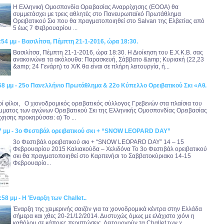
Η Ελληνική Ομοσπονδία Ορειβασίας Αναρρίχησης (ΕΟΟΑ) θα
συμμετάσχει με τρεις αθλητές στο Πανευρωπαϊκό Πρωτάθλημα
Ορειβατικού Σκι που θα πραγματοποιηθεί στο Salvan της Ελβετίας από
5 έως 7 Φεβρουαρίου ...
:54 μμ - Βασιλίτσα, Πέμπτη 21-1-2016, ώρα 18:30.
Βασιλίτσα, Πέμπτη 21-1-2016, ώρα 18:30. Η Διοίκηση του Ε.Χ.Κ.Β. σας
ανακοινώνει τα ακόλουθα: Παρασκευή, Σάββατο &amp; Κυριακή (22,23
&amp; 24 Γενάρη) το Χ/Κ θα είναι σε πλήρη λειτουργία, ή...
:58 μμ - 25ο Πανελλήνιο Πρωτάθλημα & 22ο Κύπελλο Ορειβατικού Σκι «Αθ.
ί φίλοι, Ο χιονοδρομικός ορειβατικός σύλλογος Γρεβενών στα πλαίσια του
ματος των αγώνων Ορειβατικού Σκι της Ελληνικής Ομοσπονδίας Ορειβασίας
χησης προκηρύσσει: α) Το ...
37 μμ - 3ο Φεστιβάλ ορειβατικού σκι + “SNOW LEOPARD DAY”
3ο Φεστιβάλ ορειβατικού σκι + “SNOW LEOPARD DAY” 14 – 15
Φεβρουαρίου 2015 Καλιακούδα – Χελιδόνα Το 3ο Φεστιβάλ ορειβατικού
σκι θα πραγματοποιηθεί στο Καρπενήσι το Σαββατοκύριακο 14-15
Φεβρουαρίο...
:58 μμ - H Έναρξη των Challet..
Έναρξη της χειμερινής σαιζόν για τα χιονοδρομικά κέντρα στην Ελλάδα
σήμερα και χθες 20-21/12/2014. Δυστυχώς όμως με ελάχιστο χιόνι η
καθόλου σε κάποιες περιπτώσεις. Λειτουργούν τα Chαllet των χ...