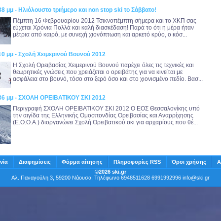
38 μμ - Ηλιόλουστο τριήμερο και non stop ski το Σάββατο!
Πέμπτη 16 Φεβρουαρίου 2012 Τσικνοπέμπτη σήμερα και το ΧΚΠ σας
εύχεται Χρόνια Πολλά και καλή διασκέδαση! Παρά το ότι η μέρα ήταν
μέτρια από καιρό, με συνεχή χιονόπτωση και αρκετό κρύο, ο κόσ...
10 μμ - Σχολή Χειμερινού Βουνού 2012
Η Σχολή Ορειβασίας Χειμερινού Βουνού παρέχει όλες τις τεχνικές και
θεωρητικές γνώσεις που χρειάζεται ο ορειβάτης για να κινείται με
ασφάλεια στο βουνό, τόσο στο ξερό όσο και στο χιονισμένο πεδίο. Βασ...
:36 μμ - ΣΧΟΛΗ ΟΡΕΙΒΑΤΙΚΟΥ ΣΚΙ 2012
Περιγραφή ΣΧΟΛΗ ΟΡΕΙΒΑΤΙΚΟΥ ΣΚΙ 2012 Ο ΕΟΣ Θεσσαλονίκης υπό
την αιγίδα της Ελληνικής Ομοσπονδίας Ορειβασίας και Αναρρίχησης
(Ε.Ο.Ο.Α.) διοργανώνει Σχολή Ορειβατικού σκι για αρχαρίους που θέ...
νία
Διαφημίσεις
Φόρμα αίτησης
Πληροφορίες RSS
Όροι χρήσης
Α
©2026 ski.gr
Αλ. Παναγούλη 3, 59200 Νάουσα, Τηλέφωνο 6948511628 6991992996
info@ski.gr