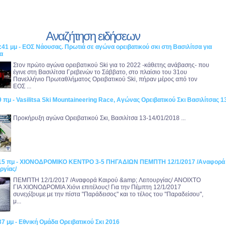
Αναζήτηση ειδήσεων
:41 μμ - ΕΟΣ Νάουσας. Πρωτιά σε αγώνα ορειβατικού σκι στη Βασιλίτσα για
α
Στον πρώτο αγώνα ορειβατικού Ski για το 2022 -κάθετης ανάβασης- που
έγινε στη Βασιλίτσα Γρεβενών το Σάββατο, στο πλαίσιο του 31ου
Πανελλήνιο Πρωταθλήματος Ορειβατικού Ski, πήραν μέρος από τον
ΕΟΣ ...
9 πμ - Vasilitsa Ski Mountaineering Race, Αγώνας Ορειβατικού Σκι Βασιλίτσας 1
Προκήρυξη αγώνα Ορειβατικού Σκι, Βασιλίτσα 13-14/01/2018 ...
0:15 πμ - ΧΙΟΝΟΔΡΟΜΙΚΟ ΚΕΝΤΡΟ 3-5 ΠΗΓΑΔΙΩΝ ΠΕΜΠΤΗ 12/1/2017 /Αναφορά
ργίας/
ΠΕΜΠΤΗ 12/1/2017 /Αναφορά Καιρού &amp; Λειτουργίας/ ANOIXTO
ΓΙΑ ΧΙΟΝΟΔΡΟΜΙΑ Χιόνι επιτέλους! Για την Πέμπτη 12/1/2017
συνεχίζουμε με την πίστα "Παράδεισος" και το τέλος του "Παραδείσου",
μ...
37 μμ - Εθνική Ομάδα Ορειβατικού Σκι 2016