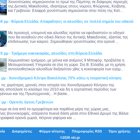
Χιονοπτώσεις σημειώνονται το πρωί της Πέμπτης σε διάφορες περιοχές
της Δυτικής Μακεδονίας, ιδιαιτέρως στους νομούς Φλώρινας, Κοζάνης
και Γρεβενών. Ελαφρά χιονόπτωση σημειώνεται στην πόλη της Κατ...
08 μμ - Βόρεια Ελλάδα: Απαραίτητες οι αλυσίδες σε πολλά σημεία του οδικού
Με προσοχή, υπομονή και αλυσίδες πρέπει να εφοδιαστούν οι οδηγοί
που θα κινηθούν στο οδικό δίκτυο της δυτικής Μακεδονίας, εξαιτίας της
επιδείνωσης των καιρού. Σημειώθηκαν χιονοπτώσεις στα ορεινά ...
35 μμ - Τριήμερο κακοκαιρίας, αλυσίδες στη Βόρεια Ελλάδα
Χειμωνιάτικο τριήμερο, με χιόνια και ανέμους 9 Μποφόρ, προβλέπει η
Μετεωρολογική Υπηρεσία σε όλη τη χώρα. Στη Β. Ελλάδα, με τη χρήση
αντιολισθητικών αλυσίδων διεξαγόταν χθες η κυκλοφορία των οχημ...
1 μμ - Χιονοδρομικό Κέντρο Βασιλίτσας 70% κάτω η τουριστική κίνηση
 τις χειρότερες χρονιές στην ιστορία του Χιονοδρομικού Κέντρου της
σας αποτέλεσε το κλείσιμο του 2010 και δη η εορταστική περίοδος των
γέννων και της Πρωτοχρονιάς... Η βασικ...
7 μμ - Ορεινός όγκος Γρεβενών
ουμε σε ένα από τα ομορφότερα και παρθένα μέρη της χώρας μας.
ένες βουνοκορφές, απέραντα πυκνά δάση μέσα στον Εθνικό Δρυμό της Βάλια
γραφικά ορεινά χωριά, πέτρινα γεφύρια και ...
νία
Διαφημίσεις
Φόρμα αίτησης
Πληροφορίες RSS
Όροι χρήσης
Α
©2026 ski.gr