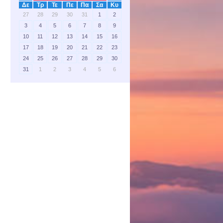
Δε
Τρ
Τε
Πε
Πα
Σα
Κυ
27
28
29
30
31
1
2
3
4
5
6
7
8
9
10
11
12
13
14
15
16
17
18
19
20
21
22
23
24
25
26
27
28
29
30
31
1
2
3
4
5
6