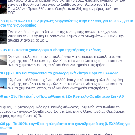
Στον πρώτο αγώνα ορειβατικού Ski για το 2022 -κάθετης ανάβασης- που
έγινε στη Βασιλίτσα Γρεβενών το Σάββατο, στο πλαίσιο του 31ου
Πανελλήνιο Πρωταθλήματος Ορειβατικού Ski, πήραν μέρος από τον
ΕΟΣ ...
:53 πμ - ΕΟΧΑ: Οι 10+2 μεγάλες διοργανώσεις στην Ελλάδα, για το 2022, για τα
ατα της χιονοδρομίας
Όλα είναι έτοιμα για το ξεκίνημα της εσωτερικής αγωνιστικής χρονιάς
2022 για την Ελληνική Ομοσπονδία Χειμερινών Αθλημάτων (ΕΟΧΑ). Την
αυλαία θ’ ανοίξει το 1ο ...
8:05 πμ - Ποια τα χιονοδρομικά κέντρα της Βόρειας Ελλάδας
“Χρόνια πολλά και... χιόνια πολλά” είναι για κάποιους η ολοκληρωμένη
ευχή της περιόδου των εορτών. Κι αυτοί είναι οι λάτρεις του σκι και των
άλλων χειμερινών σπορ, αλλά και όσοι διατηρούν επιχειρήσει...
:03 μμ - Επίγειοι παράδεισοι τα χιονοδρομικά κέντρα Βόρειας Ελλάδας
“ Χρόνια πολλά και… χιόνια πολλά” είναι για κάποιους η ολοκληρωμένη
ευχή της περιόδου των εορτών. Κι αυτοί είναι οι λάτρεις του σκι και των
άλλων χειμερινών σπορ, αλλά και όσοι διατηρούν επιχειρήσεις...
:58 μμ - 25ο Πανελλήνιο Πρωτάθλημα & 22ο Κύπελλο Ορειβατικού Σκι «Αθ.
ί φίλοι, Ο χιονοδρομικός ορειβατικός σύλλογος Γρεβενών στα πλαίσια του
ματος των αγώνων Ορειβατικού Σκι της Ελληνικής Ομοσπονδίας Ορειβασίας
χησης προκηρύσσει: α) Το ...
:36 μμ - Το 100% «αγγίζει» η πληρότητα στα χιονοδρομικά της β. Ελλάδας, για
αι Φώτα
Τα… λευκά τους έχουν φορέσει τα χιονοδρομικά κέντρα στη Βόρεια