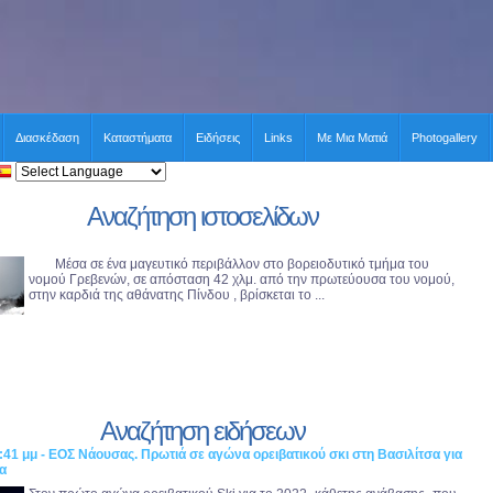
Διασκέδαση
Καταστήματα
Ειδήσεις
Links
Με Μια Ματιά
Photogallery
Αναζήτηση ιστοσελίδων
Μέσα σε ένα μαγευτικό περιβάλλον στο βορειοδυτικό τμήμα του
νομού Γρεβενών, σε απόσταση 42 χλμ. από την πρωτεύουσα του νομού,
στην καρδιά της αθάνατης Πίνδου , βρίσκεται το ...
Αναζήτηση ειδήσεων
:41 μμ - ΕΟΣ Νάουσας. Πρωτιά σε αγώνα ορειβατικού σκι στη Βασιλίτσα για
α