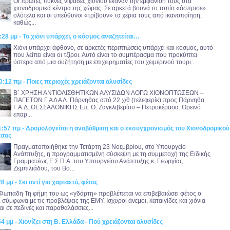
Οι πρώτες πυκνές νιφάδες χιονιού έκαναν την εμφάνισή τους στα
χιονοδρομικά κέντρα της χώρας. Σε αρκετά βουνά το τοπίο «άσπρισε»
ολότελα και οι υπεύθυνοι «τρίβουν» τα χέρια τους από ικανοποίηση,
καθώς...
:28 μμ - Το χιόνι υπάρχει, ο κόσμος αναζητείται…
Χιόνι υπάρχει άφθονο, σε αρκετές περιπτώσεις υπάρχει και κόσμος, αυτό
που λείπει είναι οι τζίροι. Αυτό είναι το συμπέρασμα που προκύπτει
ύστερα από μια συζήτηση με επιχειρηματίες του χειμερινού τουρι...
0:12 πμ - Ποιες περιοχές χρειάζονται αλυσίδες
Β΄ ΧΡΗΣΗ ΑΝΤΙΟΛΙΣΘΗΤΙΚΩΝ ΑΛΥΣΙΔΩΝ ΛΟΓΩ ΧΙΟΝΟΠΤΩΣΕΩΝ –
ΠΑΓΕΤΩΝ Γ Α Δ Α Λ. Πάρνηθας από 22 χ/θ (τελεφερίκ) προς Πάρνηθα.
Γ.Α.Δ. ΘΕΣΣΑΛΟΝΙΚΗΣ Επ. Ο. Ζαγκλιβερίου – Πετροκέρασα. Ορεινό
επαρ...
1:57 πμ - Δρομολογείται η αναβάθμιση και ο εκσυγχρονισμός του Χιονοδρομικού
τσας
Πραγματοποιήθηκε την Τετάρτη 23 Νοεμβρίου, στο Υπουργείο
Ανάπτυξης, η προγραμματισμένη σύσκεψη με τη συμμετοχή της Ειδικής
Γραμματέως Ε.Σ.Π.Α. του Υπουργείου Ανάπτυξης κ. Γεωργίας
Ζεμπιλιάδου, του Βο...
8 μμ - Σκι αντί για χαρταετό, φέτος
Φωτιαδη Τη φήμη του ως «γδάρτη» προβλέπεται να επιβεβαιώσει φέτος ο
 σύμφωνα με τις προβλέψεις της ΕΜΥ. Ισχυροί άνεμοι, καταιγίδες και χιόνια
αι σε πεδινές και παραθαλάσσιες...
4 μμ - Χιονίζει στη Β. Ελλάδα - Πού χρειάζονται αλυσίδες