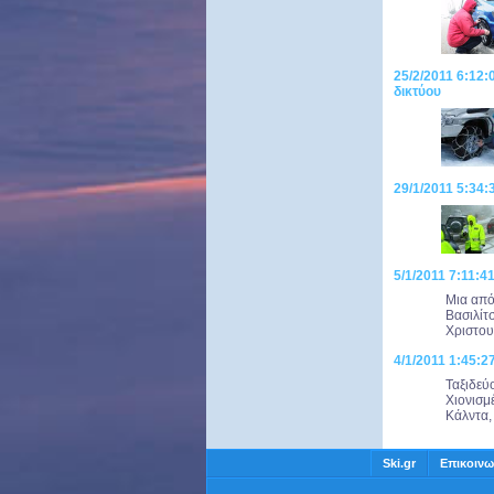
25/2/2011 6:12:
δικτύου
29/1/2011 5:34:
5/1/2011 7:11:4
Μια από
Βασιλίτ
Χριστου
4/1/2011 1:45:2
Ταξιδεύ
Χιονισμ
Κάλντα, 
Ski.gr
Επικοινω