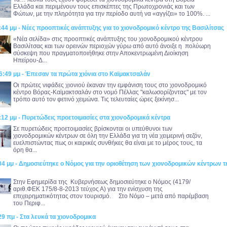
Ελλάδα και περιμένουν τους επισκέπτες της Πρωτοχρονιάς και των
Φώτων, με την πληρότητα για την περίοδο αυτή να «αγγίζει» το 100%. ...
:44 μμ - Νέες προοπτικές ανάπτυξης για το χιονοδρομικό κέντρο της Βασιλίτσας
«Νέα σελίδα» στις προοπτικές ανάπτυξης του χιονοδρομικού κέντρου
Βασιλίτσας και των ορεινών περιοχών γύρω από αυτό άνοιξε η πολύωρη
σύσκεψη που πραγματοποιήθηκε στην Αποκεντρωμένη Διοίκηση
Ηπείρου-Δ...
6:49 μμ - Έπεσαν τα πρώτα χιόνια στο Καϊμακτσαλάν
Οι πρώτες νιφάδες χιονιού έκαναν την εμφάνιση τους στο χιονοδρομικό
κέντρο Βόρας-Καϊμακτσαλάν στο νομό Πέλλας "καλωσορίζοντας" με τον
τρόπο αυτό τον φετινό χειμώνα. Τις τελευταίες ώρες ξεκίνησ...
:12 μμ - Πυρετώδεις προετοιμασίες στα χιονοδρομικά κέντρα
Σε πυρετώδεις προετοιμασίες βρίσκονται οι υπεύθυνοι των
χιονοδρομικών κέντρων σε όλη την Ελλάδα για τη νέα χειμερινή σεζόν,
ευελπιστώντας πως οι καιρικές συνθήκες θα είναι με το μέρος τους, τα
όρη θα...
04 μμ - Δημοσιεύτηκε ο Νόμος για την οριοθέτηση των χιονοδρομικών κέντρων τ
Στην Εφημερίδα της Κυβερνήσεως δημοσιεύτηκε ο Νόμος (4179/
αριθ.ΦΕΚ 175/8-8-2013 τεύχος Α) για την ενίσχυση της
επιχειρηματικότητας στον τουρισμό. Στο Νόμο – μετά από παρέμβαση
του Περιφ...
29 πμ - Στα λευκά τα χιονοδρομικα