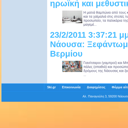
ηρωϊκή και μεθυστι
Η ματιά θαμπώνει από τους 
και τα χαϊμαλιά στις στολές 
προσωπείο, τα παλικάρια τη
μαγεμέ...
23/2/2011 3:37:21 μ
Νάουσα: Ξεφάντωμα
Βερμίου
Γιανίτσαροι (γαμπροί) και Μπ
πάλες (σπαθιά) και προσώπο
δρόμους της Νάουσας και ξεσ
...
Ski.gr
Επικοινωνία
Διαφημίσεις
Φόρμα αίτ
Αλ. Παναγούλη 3, 59200 Νάου