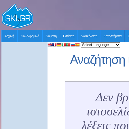
Αρχική
Χιονοδρομικά
Διαμονή
Εστίαση
Διασκέδαση
Καταστήματα
Αναζήτηση 
Δεν β
ιστοσελί
λέξεις πο