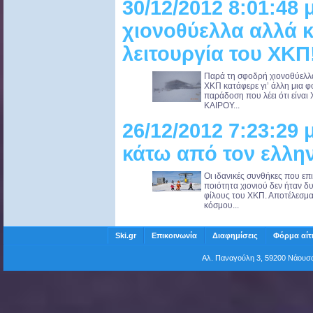
30/12/2012 8:01:48
χιονοθύελλα αλλά κ
λειτουργία του ΧΚΠ
Παρά τη σφοδρή χιονοθύελλα
ΧΚΠ κατάφερε γι’ άλλη μια φο
παράδοση που λέει ότι εί
ΚΑΙΡΟΥ...
26/12/2012 7:23:29 
κάτω από τον ελλην
Οι ιδανικές συνθήκες που επ
ποιότητα χιονιού δεν ήταν 
φίλους του ΧΚΠ. Αποτέλεσμα
κόσμου...
Ski.gr
Επικοινωνία
Διαφημίσεις
Φόρμα αίτ
Αλ. Παναγούλη 3, 59200 Νάου