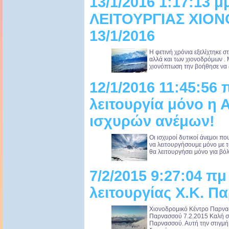
13/1/2016 1:17:13
ΛΕΙΤΟΥΡΓΙΑΣ ΧΙΟ
13/1/2016
Η φετινή χρόνια εξελίχτηκε 
αλλά και των χιονοδρόμων .
χιονόπτωση την βοήθησε να 
12/1/2016 11:45:56 π
λειτουργία μόνο η 
ισχυρών ανέμων!
Οι ισχυροί δυτικοί άνεμοι π
να λειτουργήσουμε μόνο με 
θα λειτουργήσει μόνο για βό
7/2/2015 9:27:04 π
λειτουργίας Χ.Κ. Π
Χιονοδρομικό Κέντρο Παρνα
Παρνασσού 7.2.2015 Καλή σ
Παρνασσού. Αυτή την στιγμή