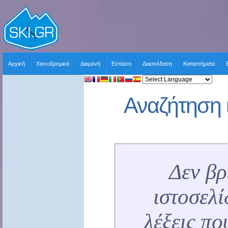
Αρχική
Χιονοδρομικά
Διαμονή
Εστίαση
Διασκέδαση
Καταστήματα
Αναζήτηση 
Δεν β
ιστοσελί
λέξεις πο