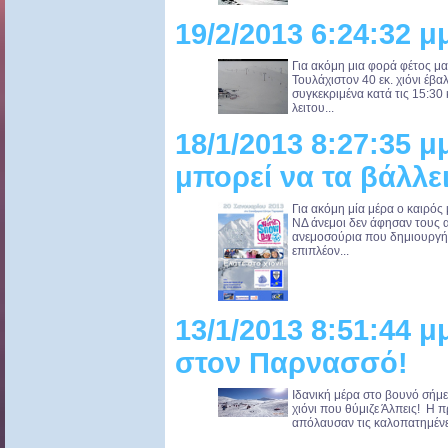
19/2/2013 6:24:32 μ
Για ακόμη μια φορά φέτος μα
Τουλάχιστον 40 εκ. χιόνι έβα
συγκεκριμένα κατά τις 15:30 
λειτου...
18/1/2013 8:27:35 μ
μπορεί να τα βάλλει
Για ακόμη μία μέρα ο καιρό
ΝΔ άνεμοι δεν άφησαν τους 
ανεμοσούρια που δημιουργήθ
επιπλέον...
13/1/2013 8:51:44 
στον Παρνασσό!
Ιδανική μέρα στο βουνό σήμε
χιόνι που θύμιζε Άλπεις! Η 
απόλαυσαν τις καλοπατημένες 