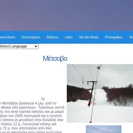
ιασκέδαση
Καταστήματα
Ειδήσεις
Links
Με Μια Ματιά
Photogallery
Sk
Μέτσοβο
Το
ρο
Μετσόβου
βρίσκεται 4 χλμ. από το
εθνικό οδό Ιωαννίνων - Τρικάλων, κοντά
ες του είναι σχετικά εύκολες και με μικρό
βριο του 2005 λειτουργεί και η τεχνητή
κό τάπητα (η μοναδική στην Ελλάδα) που
 πλάτος 12 μ., Λειτουργεί επίσης και
ος 72 μ. που αποτελείται από δύο
 με τη σαμπρέλα στην πίστα αυτή είναι