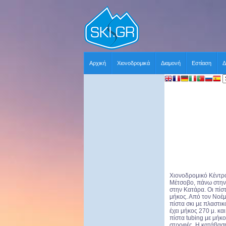
Αρχική
Χιονοδρομικά
Διαμονή
Εστίαση
Δ
Χιονοδρομικό Κέντ
Μέτσοβο, πάνω στην 
στην Κατάρα. Οι πίστ
μήκος. Από τον Νοέμ
πίστα σκι με πλαστι
έχει μήκος 270 μ. και
πίστα tubing με μήκ
στροφές. Η κατάβαση