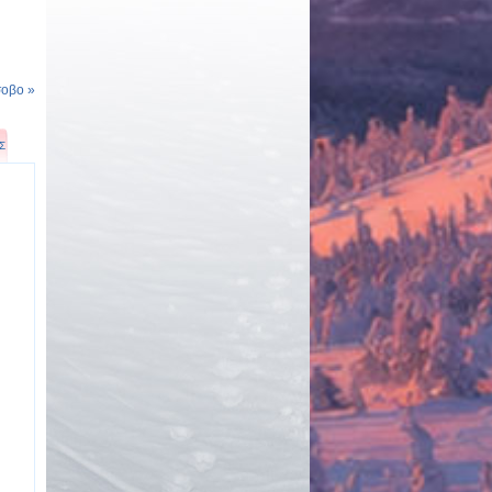
οβο »
Σ