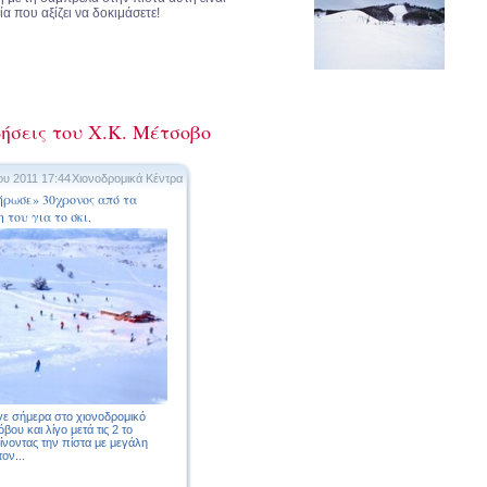
ία που αξίζει να δοκιμάσετε!
δήσεις του Χ.Κ. Μέτσοβο
ου 2011 17:44
Χιονοδρομικά Κέντρα
ήρωσε» 30χρονος από τα
 του για το σκι.
ε σήμερα στο χιονοδρομικό
βου και λίγο μετά τις 2 το
ίνοντας την πίστα με μεγάλη
ον...