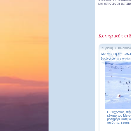
μια απίστευτη εμπειρ
Κεντρικές ει
Κυριακή 30 Ιανουαρί
Με τη ζωή του «πλ
Ιωάννινα την αγάπη
Ο 30χρονος, πήγ
κέντρο του Μετσό
μεσημέρι, κατεβα
ταχύτητα, έχασε τ