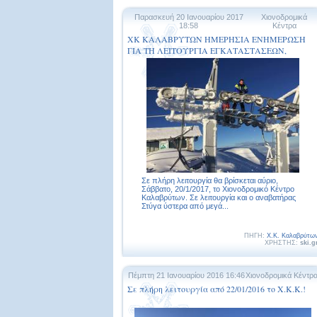
Παρασκευή 20 Ιανουαρίου 2017
Χιονοδρομικά
18:58
Κέντρα
ΧΚ ΚΑΛΑΒΡΥΤΩΝ ΗΜΕΡΗΣΙΑ ΕΝΗΜΕΡΩΣΗ
ΓΙΑ ΤΗ ΛΕΙΤΟΥΡΓΙΑ ΕΓΚΑΤΑΣΤΑΣΕΩΝ,
ΠΙΣΤΩΝ ΚΑΙ ΑΝΑΒΑΤΗΡΩΝ, ΤΟ ΣΑΒΒΑΤΟ,
21/1/2017
Σε πλήρη λειτουργία θα βρίσκεται αύριο,
Σάββατο, 20/1/2017, το Χιονοδρομικό Κέντρο
Καλαβρύτων. Σε λειτουργία και ο αναβατήρας
Στύγα ύστερα από μεγά...
ΠΗΓΗ:
Χ.Κ. Καλαβρύτω
ΧΡΗΣΤΗΣ:
ski.g
Πέμπτη 21 Ιανουαρίου 2016 16:46
Χιονοδρομικά Κέντρ
Σε πλήρη λειτουργία από 22/01/2016 το Χ.Κ.Κ.!