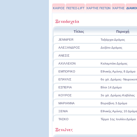
ΚΑΙΡΟΣ
ΠΙΣΤΕΣ-LIFT
ΧΑΡΤΗΣ ΠΙΣΤΩΝ
ΧΑΡΤΗΣ
ΔΙΑΜΟ
Ξενοδοχεία
Τίτλος
Περιοχή
JENNIFER
Ταξιάρχαι Δράμας
ΑΛΕΞΑΝΔΡΟΣ
Δοξάτο Δράμας
ΑΝΕΣΙΣ
ΑΧΙΛΛΕΙΟΝ
Καλαμπάκι Δράμας
ΕΜΠΟΡΙΚΟ
Εθνικής Αμύνης 8 Δράμα
ΕΠΑΥΛΙΣ
6ο χιλ. Δράμας- Νευροκοπ
ΕΣΠΕΡΙΑ
Βίτσι 14 Δράμα
ΚΟΥΡΟΣ
3ο χιλ. Δράμας-Καβάλας
ΜΑΡΙΑΝΝΑ
Βοραζάνη 3 Δράμα
ΞΕΝΙΑ
Εθνικής Αμύνης 10 Δράμ
ΤΑΣΚΟ
Τέρμα 1ης Ιουλίου Δράμα
Ξενώνες