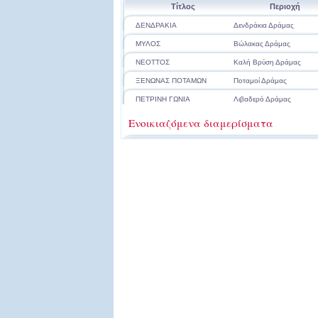
Τίτλος
Περιοχή
ΔΕΝΔΡΑΚΙΑ
Δενδράκια Δράμας
ΜΥΛΟΣ
Βώλακας Δράμας
ΝΕΟΤΤΟΣ
Καλή Βρύση Δράμας
ΞΕΝΩΝΑΣ ΠΟΤΑΜΩΝ
Ποταμοί Δράμας
ΠΕΤΡΙΝΗ ΓΩΝΙΑ
Λιβαδερό Δράμας
Ενοικιαζόμενα διαμερίσματα
Τίτλος
Περιοχή
ΑΚΡΙΤΑΣ
Κ. Νευροκόπι Δράμας
ΑΛΩΝΙ ΤΟΥ
Βώλακας Δράμας
ΒΟΡΕΑΣ
Σιδηρόνερο
ΓΡΑΝΙΤΗΣ
Γρανίτης
ΔΡΥΑΔΕΣ
Σιδηρόνερο Δράμας
ΚΥΝΗΓΕΤΙΚΟ ΣΤΕΚΙ
Μικρομηλιά Δράμας
ΚΥΡ ΘΑΝΑΣΗ
ΜΑΡΗΛΙΑ
Βώλακας
ΜΟΝΟΠΑΤΙ Ε6
Βώλακας Δράμας