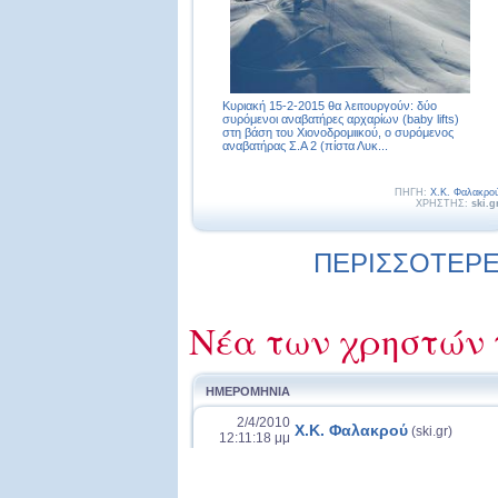
Κυριακή 15-2-2015 θα λειτουργούν: δύο
συρόμενοι αναβατήρες αρχαρίων (baby lifts)
στη βάση του Χιονοδρομιικού, ο συρόμενος
αναβατήρας Σ.Α 2 (πίστα Λυκ...
ΠΗΓΗ:
Χ.Κ. Φαλακρο
ΧΡΗΣΤΗΣ:
ski.g
ΠΕΡΙΣΣΟΤΕΡΕΣ
Νέα των χρηστών 
ΗΜΕΡΟΜΗΝΙΑ
2/4/2010
Χ.Κ. Φαλακρού
(ski.gr)
12:11:18 μμ