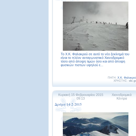
Το Χ.Κ. Φαλακρού σε αυτό το νέο ξεκίνημά του
είναι το πλέον ανταγωνιστικό Χιονοδρομικό
τόσο από άποψη τιμών όσο και από άποψη
φυσικών πιστών υψηλού ε...
ΠΗΓΗ:
Χ.Κ. Φαλακρο
ΧΡΗΣΤΗΣ:
ski.g
Κυριακή 15 Φεβρουαρίου 2015
Χιονοδρομικά
09:13
Κέντρα
Δράμα 14-2-2015