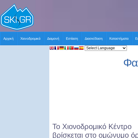
Αρχική
Χιονοδρομικά
Διαμονή
Εστίαση
Διασκέδαση
Καταστήματα
Ε
Φα
Το Χιονοδρομικό Κέντρο
βρίσκεται στο ομώνυμο ό