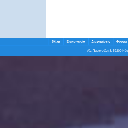
ΝΕΣΣΟΣ
Παρανέστι Δράμας
ΟΡΒΗΛΟΣ
Κ. Νευροκόπι Δράμας
ΠΕΤΑΛΟ RESORT ENTER
Βώλακας
ΦΙΛΟΞΕΝΙΑ
Παρανέστι
Ski.gr
Επικοινωνία
Διαφημίσεις
Φόρμα 
Αλ. Παναγούλη 3, 59200 Νά