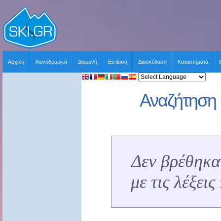
Αρχική
Χιονοδρομικά
Διαμονή
Εστίαση
Διασκέδαση
Καταστήματα
Αναζήτηση 
Δεν βρέθηκα
με τις λέξει