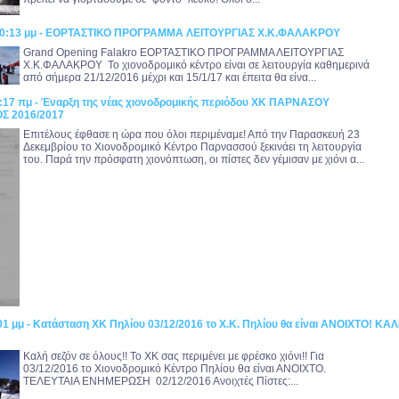
:40:13 μμ - ΕΟΡΤΑΣΤΙΚΟ ΠΡΟΓΡΑΜΜΑ ΛΕΙΤΟΥΡΓΙΑΣ Χ.Κ.ΦΑΛΑΚΡΟΥ
Grand Opening Falakro ΕΟΡΤΑΣΤΙΚΟ ΠΡΟΓΡΑΜΜΑ ΛΕΙΤΟΥΡΓΙΑΣ
Χ.Κ.ΦΑΛΑΚΡΟΥ Το χιονοδρομικό κέντρο είναι σε λειτουργία καθημερινά
από σήμερα 21/12/2016 μέχρι και 15/1/17 και έπειτα θα είνα...
7:17 πμ - Έναρξη της νέας χιονοδρομικής περιόδου ΧΚ ΠΑΡΝΑΣΟΥ
Σ 2016/2017
Επιτέλους έφθασε η ώρα που όλοι περιμέναμε! Από την Παρασκευή 23
Δεκεμβρίου το Χιονοδρομικό Κέντρο Παρνασσού ξεκινάει τη λειτουργία
του. Παρά την πρόσφατη χιονόπτωση, οι πίστες δεν γέμισαν με χιόνι α...
01 μμ - Κατάσταση ΧΚ Πηλίου 03/12/2016 το Χ.Κ. Πηλίου θα είναι ΑΝΟΙΧΤΟ! ΚΑ
Kαλή σεζόν σε όλους!! Το ΧΚ σας περιμένει με φρέσκο χιόνι!! Για
03/12/2016 το Χιονοδρομικό Κέντρο Πηλίου θα είναι ΑΝΟΙΧΤΟ.
ΤΕΛΕΥΤΑΙΑ ΕΝΗΜΕΡΩΣΗ 02/12/2016 Ανοιχτές Πίστες:...