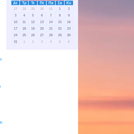
Δε
Τρ
Τε
Πε
Πα
Σα
Κυ
27
28
29
30
31
1
2
3
4
5
6
7
8
9
10
11
12
13
14
15
16
17
18
19
20
21
22
23
24
25
26
27
28
29
30
31
1
2
3
4
5
6
ο
υ
ΧΚ