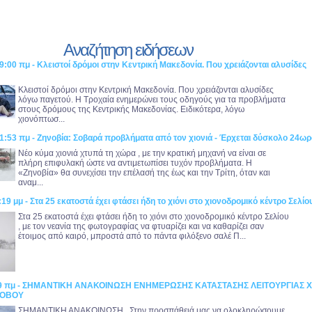
Αναζήτηση ειδήσεων
9:00 πμ - Κλειστοί δρόμοι στην Κεντρική Μακεδονία. Που χρειάζονται αλυσίδες
Κλειστοί δρόμοι στην Κεντρική Μακεδονία. Που χρειάζονται αλυσίδες
λόγω παγετού. Η Τροχαία ενημερώνει τους οδηγούς για τα προβλήματα
στους δρόμους της Κεντρικής Μακεδονίας. Ειδικότερα, λόγω
χιονόπτωσ...
1:53 πμ - Ζηνοβία: Σοβαρά προβλήματα από τον χιονιά - Έρχεται δύσκολο 24ωρ
Νέο κύμα χιονιά χτυπά τη χώρα , με την κρατική μηχανή να είναι σε
πλήρη επιφυλακή ώστε να αντιμετωπίσει τυχόν προβλήματα. Η
«Ζηνοβία» θα συνεχίσει την επέλασή της έως και την Τρίτη, όταν και
αναμ...
:19 μμ - Στα 25 εκατοστά έχει φτάσει ήδη το χιόνι στο χιονοδρομικό κέντρο Σελίο
Στα 25 εκατοστά έχει φτάσει ήδη το χιόνι στο χιονοδρομικό κέντρο Σελίου
, με τον νεανία της φωτογραφίας να φτυαρίζει και να καθαρίζει σαν
έτοιμος από καιρό, μπροστά από το πάντα φιλόξενο σαλέ Π...
:39 πμ - ΣΗΜΑΝΤΙΚΗ ΑΝΑΚΟΙΝΩΣΗ ΕΝΗΜΕΡΩΣΗΣ ΚΑΤΑΣΤΑΣΗΣ ΛΕΙΤΟΥΡΓΙΑΣ 
ΣΟΒΟΥ
ΣΗΜΑΝΤΙΚΗ ΑΝΑΚΟΙΝΩΣΗ Στην προσπάθειά μας να ολοκληρώσουμε