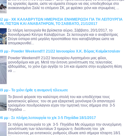
τις εργασίες άμεσα, ώστε να είμαστε έτοιμοι να σας υποδεχθούμε στο
ανακαινισμένο Σαλέ το επόμενο ΣΚ, με φρέσκο χιόνι και στρωμένες ...
8:42 μμ - ΧΚ ΚΑΛΑΒΡΥΤΩΝ ΗΜΕΡΗΣΙΑ ΕΝΗΜΕΡΩΣΗ ΓΙΑ ΤΗ ΛΕΙΤΟΥΡΓΙΑ
, ΠΙΣΤΩΝ ΚΑΙ ΑΝΑΒΑΤΗΡΩΝ, ΤΟ ΣΑΒΒΑΤΟ, 21/1/2017
Σε πλήρη λειτουργία θα βρίσκεται αύριο, Σάββατο, 20/1/2017, το
Χιονοδρομικό Κέντρο Καλαβρύτων. Σε λειτουργία και ο αναβατήρας
Στύγα ύστερα από μεγάλη προσπάθεια που καταβλήθηκε ώστε να
απομακρυνθεί...
39 μμ - Powder Weekend!!! 21/22 Ιανουαρίου Χ.Κ. Βόρας Καϊμάκτσαλαν
Powder Weekend!!! 21/22 Ιανουαρίου Αγαπημένοι μας φίλοι,
χιονοδρόμοι και μη. Μετά την έντονη χιονόπτωση της τελευταίας
εβδομάδας, το χιόνι έχει αγγίξει το 1m και είμαστε στην ευχάριστη θέση
να ...
49 μμ - Το χιόνι ήρθε η αναμονή τέλειωσε
Το βουνό φόρεσε την καλύτερη στολή του και υποδέχτηκε τους
φανατικούς φίλους του σε μια εξαιρετική χιονόνερα Οι απανταχού
τρελαμένοι πουδρολαγνοι είχαν την τιμητική τους σήμερα στα 3-5
Πηγάδια ...
06 μμ - Σε πλήρη λειτουργία το χ/κ 3-5 Πηγάδια 18/1/2017
Σε πλήρη λειτουργία το χ/κ 3-5 Πηγάδια Με σύμμαχο την συνεχόμενη
χιονόπτωση των τελευταίων 3 ημερών η διεύθυνση του χ/κ
δουλεύοντας με εντατικούς ρυθμούς έδωσε από σήμερα τέταρτη 18/1