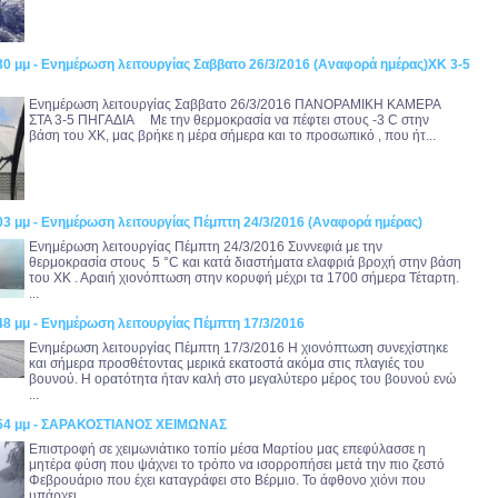
30 μμ - Ενημέρωση λειτουργίας Σαββατο 26/3/2016 (Αναφορά ημέρας)XK 3-5
Ενημέρωση λειτουργίας Σαββατο 26/3/2016 ΠΑΝΟΡΑΜΙΚΗ ΚΑΜΕΡΑ
ΣΤΑ 3-5 ΠΗΓΑΔΙΑ Με την θερμοκρασία να πέφτει στους -3 C στην
βάση του ΧΚ, μας βρήκε η μέρα σήμερα και το προσωπικό , που ήτ...
03 μμ - Ενημέρωση λειτουργίας Πέμπτη 24/3/2016 (Αναφορά ημέρας)
Ενημέρωση λειτουργίας Πέμπτη 24/3/2016 Συννεφιά με την
θερμοκρασία στους 5 °C και κατά διαστήματα ελαφριά βροχή στην βάση
του ΧΚ . Αραιή χιονόπτωση στην κορυφή μέχρι τα 1700 σήμερα Τέταρτη.
...
48 μμ - Ενημέρωση λειτουργίας Πέμπτη 17/3/2016
Ενημέρωση λειτουργίας Πέμπτη 17/3/2016 Η χιονόπτωση συνεχίστηκε
και σήμερα προσθέτοντας μερικά εκατοστά ακόμα στις πλαγιές του
βουνού. Η ορατότητα ήταν καλή στο μεγαλύτερο μέρος του βουνού ενώ
...
2:54 μμ - ΣΑΡΑΚΟΣΤΙΑΝΟΣ ΧΕΙΜΩΝΑΣ
Επιστροφή σε χειμωνιάτικο τοπίο μέσα Μαρτίου μας επεφύλασσε η
μητέρα φύση που ψάχνει το τρόπο να ισορροπήσει μετά την πιο ζεστό
Φεβρουάριο που έχει καταγράφει στο Βέρμιο. Το άφθονο χιόνι που
υπάρχει...