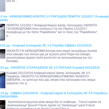
όλο το ...
0:15 πμ - ΧΙΟΝΟΔΡΟΜΙΚΟ ΚΕΝΤΡΟ 3-5 ΠΗΓΑΔΙΩΝ ΠΕΜΠΤΗ 12/1/2017 /Αναφορά
ργίας/
ΠΕΜΠΤΗ 12/1/2017 /Αναφορά Καιρού &amp; Λειτουργίας/ ANOIXTO
ΓΙΑ ΧΙΟΝΟΔΡΟΜΙΑ Χιόνι επιτέλους! Για την Πέμπτη 12/1/2017
συνεχίζουμε με την πίστα "Παράδεισος" και το τέλος του "Παραδείσου",
μ...
4:02 μμ - Αναφορά λειτουργίας ΧΚ 3-5 Πηγάδια Σάββατο 31/12/2016
ANOIXTO ΓΙΑ ΧΙΟΝΟΔΡΟΜΙΑ Κόντρα στον καιρό συνεχίζουμε δυνατά
στην κάλυψη των πιστών μας με τεχνητό χιόνι! Παρά την έλλειψη
χιονοπτώσεων είμαστε πολύ κοντά στο να λειτουργήσουμε και την
Κεντρική...
4:53 μμ - ΑΝΟΙΧΤΟΣ Ο ΠΑΡΑΔΕΙΣΟΣ ΧΚ 3-5 ΠΗΓΑΔΙΑ Κυριακή 25/12/2016
Κυριακή 25/12/2016 Αναφορά καιρού &amp; λειτουργίας ΧΚ 3-5
Πηγαδιών. ANOIXTO ΓΙΑ ΧΙΟΝΟΔΡΟΜΙΑ ΕΠΙΜΟΝΗ-ΤΑΛΕΝΤΟ-
ΕΜΠΕΙΡΙΑ...το τρίπτυχο που μας οδηγεί στην λειτουργία ενός ακόμα
τμήματος του χι...
:10 μμ - Σάββατο 24/12/2016 - Αναφορά καιρού & λειτουργίας ΧΚ 3-5 Πηγαδιών.
ΧΙΟΝΟΔΡΟΜΙΑ
Χριστούγεννα έρχονται αλλά ακόμα δεν το νιώθουμε... Γι'αυτό πρέπει να
¨αναπνεύσουμε" βουνό! Γι'αυτό πρέπει να "πατήσουμε" χιόνι! Γι'αυτό
πρέπει να γιορτάσουμε σε "φόντο" λευκό! Όλοι σ...