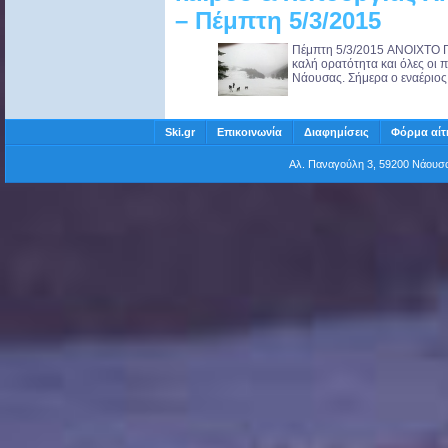
– Πέμπτη 5/3/2015
Πέμπτη 5/3/2015 ANOIXTO 
καλή ορατότητα και όλες οι π
Νάουσας. Σήμερα ο εναέριος 
Ski.gr
Επικοινωνία
Διαφημίσεις
Φόρμα αίτ
Αλ. Παναγούλη 3, 59200 Νάου