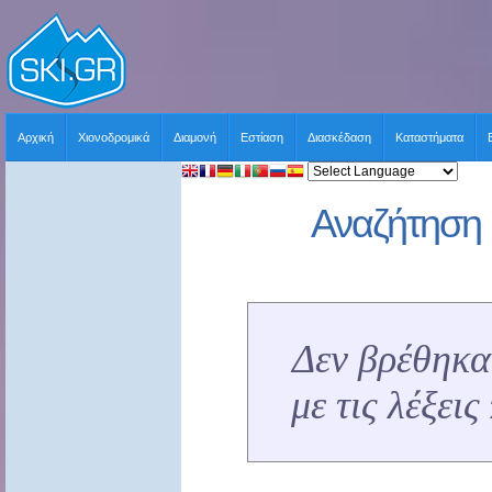
Αρχική
Χιονοδρομικά
Διαμονή
Εστίαση
Διασκέδαση
Καταστήματα
Αναζήτηση 
Δεν βρέθηκα
με τις λέξει