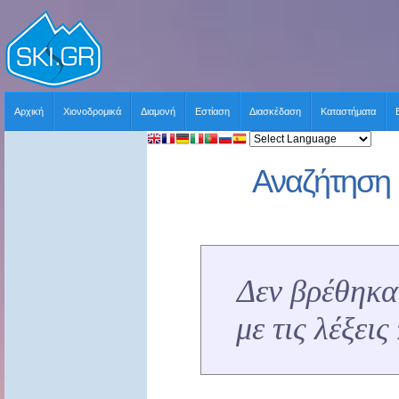
Αρχική
Χιονοδρομικά
Διαμονή
Εστίαση
Διασκέδαση
Καταστήματα
Αναζήτηση 
Δεν βρέθηκα
με τις λέξει