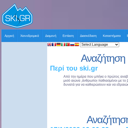
Αρχική
Χιονοδρομικά
Διαμονή
Εστίαση
Διασκέδαση
Καταστήματα
Αναζήτηση 
Περί του ski.gr
Από την ημέρα που μπήκε ο πρώτος αναβα
μισό αιώνα ,άνθρωποι παθιασμένοι με το β
δυνατά για να καθιερώσουν και να εδραιώσ
Αναζήτησ