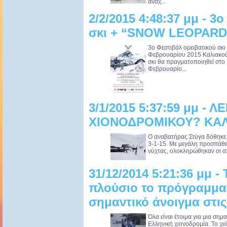
αναχ...
2/2/2015 4:48:37 μμ - 3
σκι + “SNOW LEOPARD
3ο Φεστιβάλ ορειβατικού σ
Φεβρουαρίου 2015 Καλιακούδ
σκι θα πραγματοποιηθεί στο
Φεβρουαρίο...
3/1/2015 5:37:59 μμ - 
ΧΙΟΝΟΔΡΟΜΙΚΟΥ? ΚΑ
Ο αναβατήρας Στύγα δόθηκε 
3-1-15. Με μεγάλη προσπάθε
νύχτας, ολοκληρώθηκαν οι α
31/12/2014 5:21:36 μμ -
πλούσιο το πρόγραμμα 
σημαντικό άνοιγμα στις 
Όλα είναι έτοιμα για μια σημ
Ελληνική χιονοδρομία. Το χι