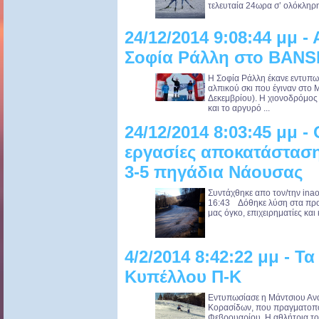
τελευταία 24ωρα σ’ ολόκληρη 
24/12/2014 9:08:44 μμ -
Σοφία Ράλλη στο BAN
Η Σοφία Ράλλη έκανε εντυπω
αλπικού σκι που έγιναν στο
Δεκεμβρίου). Η χιονοδρόμος
και το αργυρό ...
24/12/2014 8:03:45 μμ 
εργασίες αποκατάσταση
3-5 πηγάδια Νάουσας
Συντάχθηκε απο τον/την ina
16:43 Δόθηκε λύση στα προβ
μας όγκο, επιχειρηματίες και 
4/2/2014 8:42:22 μμ - Τ
Κυπέλλου Π-Κ
Εντυπωσίασε η Μάντσιου Ανα
Κορασίδων, που πραγματοπο
Φεβρουαρίου. Η αθλήτρια το