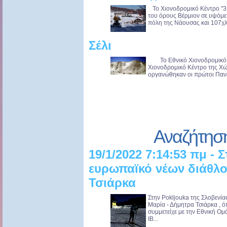
Το Χιονοδρομικό Κέντρο "3-
του όρους Βέρμιον σε υψόμε
πόλη της Νάουσας και 107χλμ
Σέλι
Το Εθνικό Χιονοδρομικό Κέ
Χιονοδρομικό Κέντρο της Χώ
οργανώθηκαν οι πρώτοι Πανελ
Αναζήτησ
19/1/2022 7:14:53 πμ - 
ευρωπαϊκό νέων διάθλ
Τσιάρκα
Στην Pokljouka της Σλοβενία
Μαρία - Δήμητρα Τσιάρκα , 
συμμετείχε με την Εθνική Ο
IB...