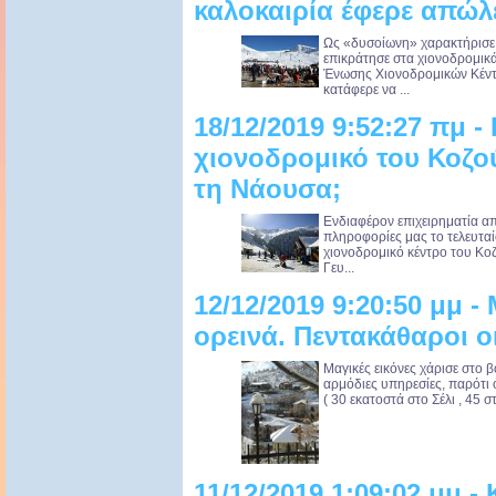
καλοκαιρία έφερε απώλε
Ως «δυσοίωνη» χαρακτήρισε 
επικράτησε στα χιονοδρομικ
Ένωσης Χιονοδρομικών Κέντ
κατάφερε να ...
18/12/2019 9:52:27 πμ -
χιονοδρομικό του Κοζο
τη Νάουσα;
Ενδιαφέρον επιχειρηματία απ
πληροφορίες μας το τελευταί
χιονοδρομικό κέντρο του Κοζ
Γευ...
12/12/2019 9:20:50 μμ -
ορεινά. Πεντακάθαροι ο
Μαγικές εικόνες χάρισε στο β
αρμόδιες υπηρεσίες, παρότι 
( 30 εκατοστά στο Σέλι , 45 στ
11/12/2019 1:09:02 μμ -