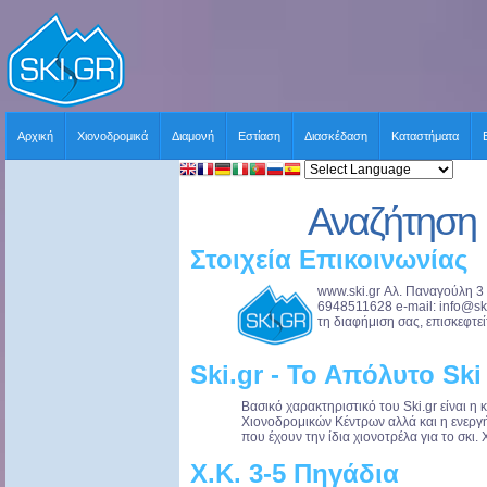
Αρχική
Χιονοδρομικά
Διαμονή
Εστίαση
Διασκέδαση
Καταστήματα
Αναζήτηση 
Στοιχεία Επικοινωνίας
www.ski.gr Αλ. Παναγούλη 3
6948511628 e-mail:
info@sk
τη διαφήμιση σας, επισκεφτείτ
Ski.gr - Το Απόλυτο Ski
Βασικό χαρακτηριστικό του Ski.gr είναι 
Χιονοδρομικών Κέντρων αλλά και η ενερ
που έχουν την ίδια χιονοτρέλα για το σκι. 
Χ.Κ. 3-5 Πηγάδια