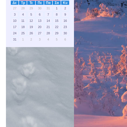
Δε
Τρ
Τε
Πε
Πα
Σα
Κυ
27
28
29
30
31
1
2
3
4
5
6
7
8
9
10
11
12
13
14
15
16
17
18
19
20
21
22
23
24
25
26
27
28
29
30
31
1
2
3
4
5
6