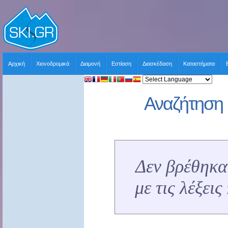
Αρχική
Χιονοδρομικά
Διαμονή
Εστίαση
Διασκέδαση
Καταστήματα
Αναζήτηση 
Δεν βρέθηκα
με τις λέξει