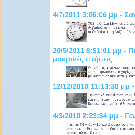
Ε...
4/7/2011 3:06:06 μμ - Σ
362 π.Χ . Στη Μαντίνεια διεξ
Θηβαίων και των συνασπισμέ
oι Θηβαίοι με τη Λοξή Φάλαγ
20/5/2011 8:51:01 μμ - 
μακρινές πτήσεις
Οι πτήσεις μεγάλων αποστά
τους Ευρωπαίους ισχυρίζετα
μάλιστα αναδεικνύεται η μακρ
12/12/2010 11:13:30 μμ
Σημαντική επιδείνωση, αναμέ
και την Τετάρτη, με χιονοπτώ
βροχές, καταιγίδες αλλά και 
4/3/2010 2:23:34 μμ - 
Πέμπτη 04 – 03 – 10 Στο B όρειο Ιόνιο κα
νεφώσεις με βροχές. Σποραδικές καταιγίδε
Χιονοπτώσεις θα σημ...