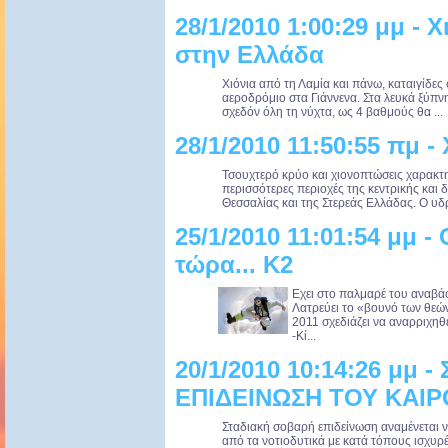
28/1/2010 1:00:29 μμ - Χ
στην Ελλάδα
Χιόνια από τη Λαμία και πάνω, καταιγίδες 
αεροδρόμιο στα Γιάννενα. Στα λευκά ξύπν
σχεδόν όλη τη νύχτα, ως 4 βαθμούς θα ...
28/1/2010 11:50:55 πμ -
Τσουχτερό κρύο και χιονοπτώσεις χαρακτη
περισσότερες περιοχές της κεντρικής και 
Θεσσαλίας και της Στερεάς Ελλάδας. Ο υδ
25/1/2010 11:01:54 μμ -
τώρα... Κ2
Εχει στο παλμαρέ του αναβά
Λατρεύει το «βουνό των θεών
2011 σχεδιάζει να αναρριχη
-Κί...
20/1/2010 10:14:26 μμ 
ΕΠΙΔΕΙΝΩΣΗ ΤΟΥ ΚΑΙΡ
Σταδιακή σοβαρή επιδείνωση αναμένεται ν
από τα νοτιοδυτικά με κατά τόπους ισχυρέ