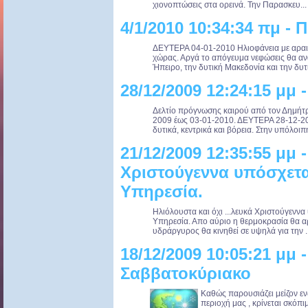
χιονοπτώσεις στα ορεινά. Την Παρασκευ...
4/1/2010 10:34:34 πμ -
ΔΕΥΤΕΡΑ 04-01-2010 Ηλιοφάνεια με αραιέ
χώρας. Αργά το απόγευμα νεφώσεις θα ανα
Ήπειρο, την δυτική Μακεδονία και την δυτι
28/12/2009 12:24:15 μμ
Δελτίο πρόγνωσης καιρού από τον Δημήτρ
2009 έως 03-01-2010. ΔΕΥΤΕΡΑ 28-12-200
δυτικά, κεντρικά και βόρεια. Στην υπόλοιπ
21/12/2009 12:35:55 μμ 
Χριστούγεννα υπόσχετα
Υπηρεσία.
Ηλιόλουστα και όχι ...λευκά Χριστούγενν
Υπηρεσία. Απο αύριο η θερμοκρασία θα αρχ
υδράργυρος θα κινηθεί σε υψηλά για την ..
18/12/2009 10:05:21 μμ 
Σαββατοκύριακο
Καθώς παρουσιάζει μείζον ε
περιοχή μας , κρίνεται σκόπι