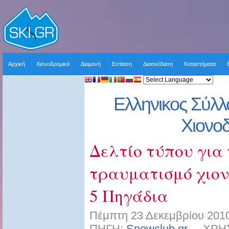
Αρχική
Χιονοδρομικά
Διαμονή
Εστίαση
Διασκέδαση
Καταστήματα
Ελληνικος Σύλλ
Χιονο
Δελτίο τύπου για
τραυματισμό χιον
5 Πηγάδια
Πέμπτη 23 Δεκεμβρίου 2010
ΠΗΓΗ:
Snowclub.gr
ΧΡΗΣΤΗ