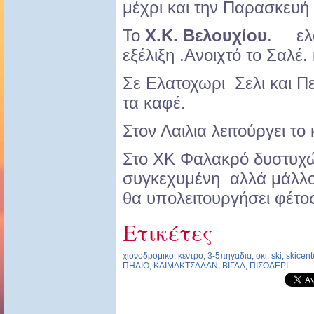
μέχρι και την Παρασκευή 
Το
Χ.Κ. Βελουχίου
. ελα
εξέλιξη .Ανοιχτό το Σαλέ.
Σε Ελατοχωρι Σελι και Π
τα καφέ.
Στον Λαιλια λειτούργει το
Στο ΧΚ Φαλακρό δυστυχώ
συγκεχυμένη αλλά μάλλον
θα υπολειτουργήσει φέτος
Ετικέτες
χιονοδρομικο
,
κεντρο
,
3-5πηγαδια
,
σκι
,
ski
,
skicent
ΠΗΛΙΟ
,
ΚΑΙΜΑΚΤΣΑΛΑΝ
,
ΒΙΓΛΑ
,
ΠΙΣΟΔΕΡΙ