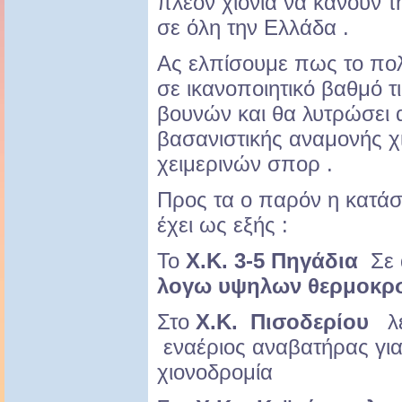
πλέον χιονιά να κάνουν 
σε όλη την Ελλάδα .
Ας ελπίσουμε πως το πολ
σε ικανοποιητικό βαθμό τ
βουνών και θα λυτρώσει 
βασανιστικής αναμονής χι
χειμερινών σπορ .
Προς τα ο παρόν η κατά
έχει ως εξής :
Το
Χ.Κ. 3-5 Πηγάδια
Σε 
λογω υψηλων θερμοκρσ
Στο
Χ.Κ. Πισοδερίου
λει
εναέριος αναβατήρας για β
χιονοδρομία