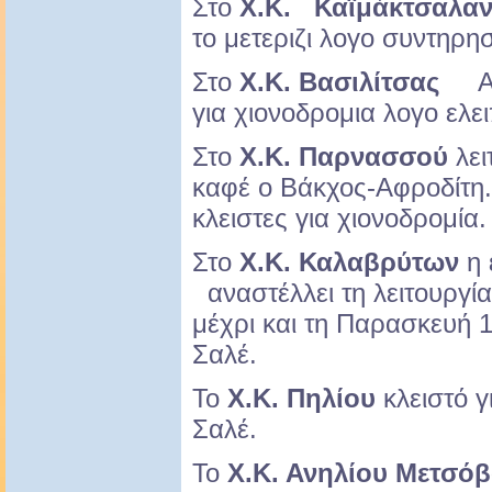
Στο
Χ.Κ. Καϊμάκτσαλα
το μετεριζι λογο συντηρη
Στο
Χ.Κ. Βασιλίτσας
Ανο
για χιονοδρομια λογο ελ
Στο
Χ.Κ. Παρνασσού
λει
καφέ ο Βάκχος-Αφροδίτη. 
κλειστες για χιονοδρομία
Στο
Χ.Κ. Καλαβρύτων
η 
αναστέλλει τη λειτουργί
μέχρι και τη Παρασκευή 1
Σαλέ.
Το
Χ.Κ. Πηλίου
κλειστό γ
Σαλέ.
Το
Χ.Κ. Ανηλίου Μετσό