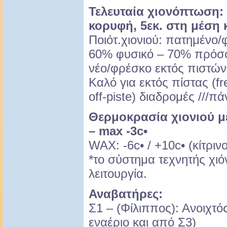
Τελευταία χιονόπτωση: 4
κορυφή, 5εκ. στη μέση 
Ποιότ.χιονιού: πατημένο/
60% φυσικό – 70% πρόσφ
νέο/φρέσκο εκτός πιστών
Καλό για εκτός πίστας (fr
off-piste) διαδρομές ///π
Θερμοκρασία χιονιού μέ
– max -3c•
WAX: -6c• / +10c• (κίτρι
*το σύστημα τεχνητής χι
λειτουργία.
Αναβατήρες:
Σ1 – (Φίλιππος): Ανοιχτό
εναέριο και από Σ3)