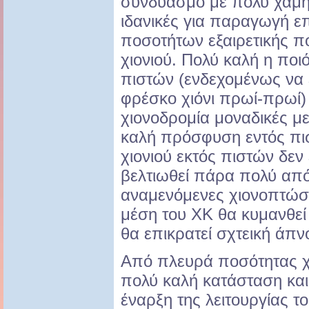
συνδυασμό με πολύ χαμη
ιδανικές για παραγωγή ε
ποσοτήτων εξαιρετικής πο
χιονιού. Πολύ καλή η ποιό
πιστών (ενδεχομένως να 
φρέσκο χιόνι πρωί-πρωί) 
χιονοδρομία μοναδικές μ
καλή πρόσφυση εντός πισ
χιονιού εκτός πιστών δεν 
βελτιωθεί πάρα πολύ από 
αναμενόμενες χιονοπτώσε
μέση του ΧΚ θα κυμανθεί μ
θα επικρατεί σχτεική άπν
Από πλευρά ποσότητας χι
πολύ καλή κατάσταση και
έναρξη της λειτουργίας τ