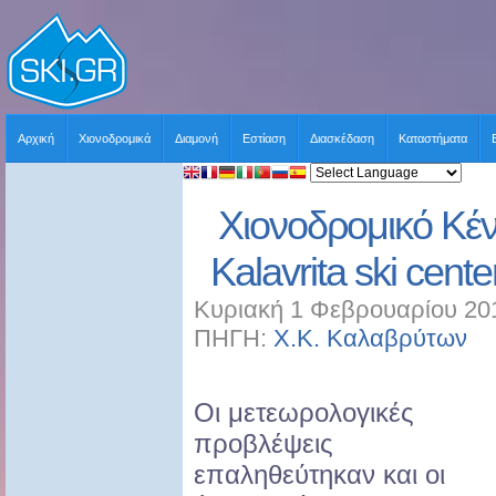
Αρχική
Χιονοδρομικά
Διαμονή
Εστίαση
Διασκέδαση
Καταστήματα
Χιονοδρομικό Κέ
Kalavrita ski cent
Κυριακή 1 Φεβρουαρίου 201
ΠΗΓΗ:
Χ.Κ. Καλαβρύτων
Χ
Οι μετεωρολογικές
προβλέψεις
επαληθεύτηκαν και οι