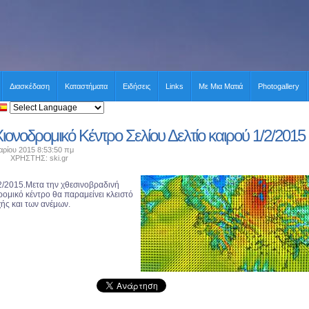
Διασκέδαση
Καταστήματα
Ειδήσεις
Links
Με Μια Ματιά
Photogallery
ιονοδρομικό Κέντρο Σελίου Δελτίο καιρού 1/2/2015
ρίου 2015 8:53:50 πμ
ΧΡΗΣΤΗΣ: ski.gr
/2/2015.Μετα την χθεσινοβραδινή
ομικό κέντρο θα παραμείνει κλειστό
χής και των ανέμων.