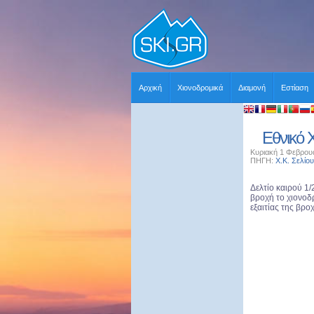
Αρχική
Χιονοδρομικά
Διαμονή
Εστίαση
Εθνικό Χ
Κυριακή 1 Φεβρουα
ΠΗΓΗ:
Χ.Κ. Σελίου
Δελτίο καιρού 1
βροχή το χιονοδρ
εξαιτίας της βρο