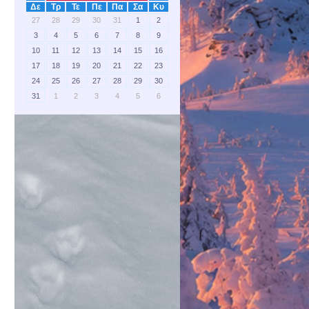
Δε
Τρ
Τε
Πε
Πα
Σα
Κυ
27
28
29
30
31
1
2
3
4
5
6
7
8
9
10
11
12
13
14
15
16
17
18
19
20
21
22
23
24
25
26
27
28
29
30
31
1
2
3
4
5
6