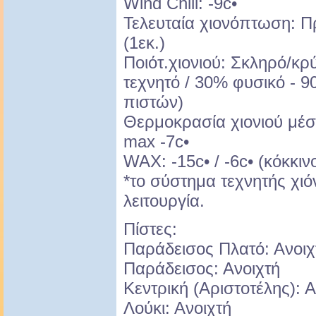
Wind Chill: -9c•
Τελευταία χιονόπτωση: Π
(1εκ.)
Ποιότ.χιονιού: Σκληρό/κ
τεχνητό / 30% φυσικό - 
πιστών)
Θερμοκρασία χιονιού μέση
max -7c•
WAX: -15c• / -6c• (κόκκι
*το σύστημα τεχνητής χι
λειτουργία.
Πίστες:
Παράδεισος Πλατό: Ανοιχ
Παράδεισος: Ανοιχτή
Κεντρική (Αριστοτέλης): Α
Λούκι: Ανοιχτή