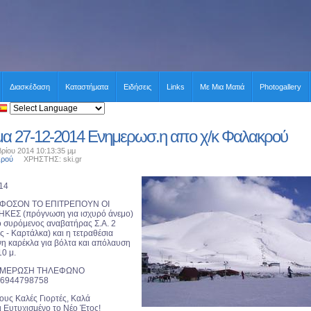
Διασκέδαση
Καταστήματα
Ειδήσεις
Links
Με Μια Ματιά
Photogallery
α 27-12-2014 Ενημερωσ.η απο χ/κ Φαλακρού
ρίου 2014 10:13:35 μμ
κρού
ΧΡΗΣΤΗΣ: ski.gr
14
 ΕΦΟΣΟΝ ΤΟ ΕΠΙΤΡΕΠΟΥΝ ΟΙ
ΚΕΣ (πρόγνωση για ισχυρό άνεμο)
ο συρόμενος αναβατήρας Σ.Α. 2
 - Καρτάλκα) και η τετραθέσια
 καρέκλα για βόλτα και απόλαυση
10 μ.
ΝΗΜΕΡΩΣΗ ΤΗΛΕΦΩΝΟ
 6944798758
ους Καλές Γιορτές, Καλά
ι Ευτυχισμένο το Νέο Έτος!