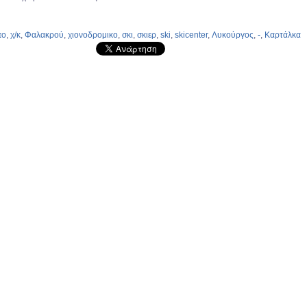
πο
,
χ/κ
,
Φαλακρού
,
χιονοδρομικο
,
σκι
,
σκιερ
,
ski
,
skicenter
,
Λυκούργος
,
-
,
Καρτάλκα