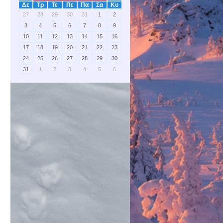
Δε
Τρ
Τε
Πε
Πα
Σα
Κυ
27
28
29
30
31
1
2
3
4
5
6
7
8
9
10
11
12
13
14
15
16
17
18
19
20
21
22
23
24
25
26
27
28
29
30
31
1
2
3
4
5
6