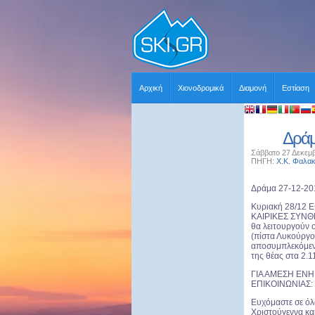
Αρχική
Χιονοδρομικά
Διαμονή
Εστίαση
Δράμ
Σάββατο 27 Δεκεμβ
ΠΗΓΗ:
Χ.Κ. Φαλα
Δράμα 27-12-20
Κυριακή 28/12
ΚΑΙΡΙΚΕΣ ΣΥΝΘΗ
θα λειτουργούν 
(πίστα Λυκούργος
αποσυμπλεκόμενη
της θέας στα 2.1
ΓΙΑ ΑΜΕΣΗ Ε
ΕΠΙΚΟΙΝΩΝΙΑΣ:
Ευχόμαστε σε όλ
Χριστούγεννα κα