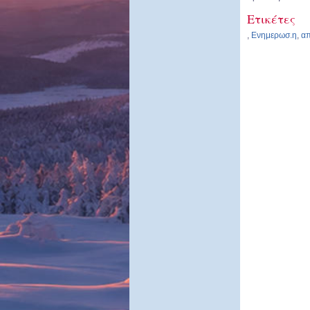
Ετικέτες
,
Ενημερωσ.η
,
α