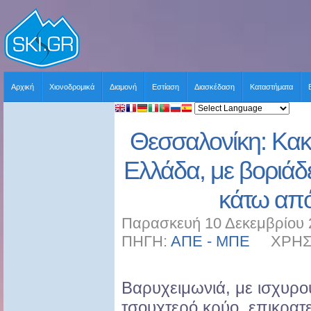
Αρχική
Χιονοδρομικά
Διαμονή
Εστίαση
Διασκέδαση
Καταστήματα
Θεσσαλονίκη: Κακ
Ελλάδα, με βοριάδ
κάτω από
Παρασκευή 10 Δεκεμβρίου 
ΠΗΓΗ:
ΑΠΕ - ΜΠΕ
ΧΡΗΣΤΗ
Βαρυχειμωνιά, με ισχυρο
τσουχτερό κρύο, επικρατε