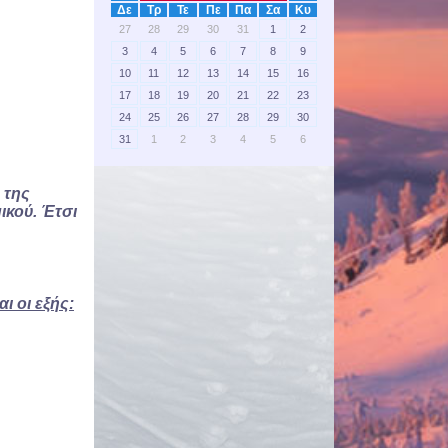
Δε
Τρ
Τε
Πε
Πα
Σα
Κυ
27
28
29
30
31
1
2
3
4
5
6
7
8
9
10
11
12
13
14
15
16
17
18
19
20
21
22
23
24
25
26
27
28
29
30
31
1
2
3
4
5
6
 της
ικού. Έτσι
ι οι εξής: