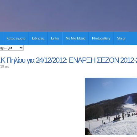
Καταστήματα
Ειδήσεις
Links
Με Μια Ματιά
Photogallery
Ski.gr
Κ Πηλίου για 24/12/2012: ΕΝΑΡΞΗ ΣΕΖΟΝ 2012-
:39 πμ