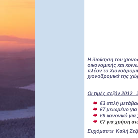
Η διοίκηση του χιον
οικονομικής και κοιν
πλέον το Χιονοδρομικ
χιονοδρομικά της χώ
Οι τιμές σεζόν 2012 
€3 απλή μετάβα
€7 μειωμένο για
€9 κανονικό για
€7 για χρήση απο
Ευχόμαστε
Καλή Σεζό