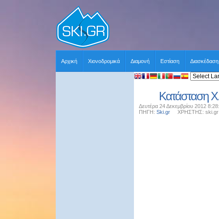
Αρχική
Χιονοδρομικά
Διαμονή
Εστίαση
Διασκέδαση
Κατάσταση Χ.
Δευτέρα 24 Δεκεμβρίου 2012 8:28
ΠΗΓΗ:
Ski.gr
ΧΡΗΣΤΗΣ: ski.gr