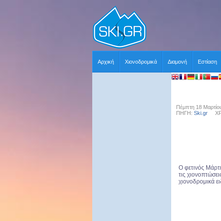
Αρχική
Χιονοδρομικά
Διαμονή
Εστίαση
Πέμπτη 18 Μαρτίου
ΠΗΓΗ:
Ski.gr
ΧΡΗΣ
O φετινός Μάρτη
τις χιονοπτώσει
χιονοδρομικά ει