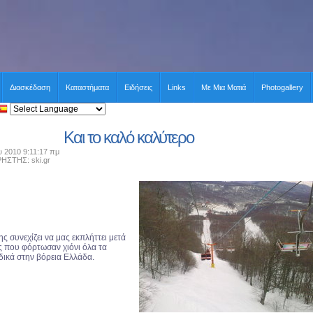
Διασκέδαση
Καταστήματα
Ειδήσεις
Links
Με Μια Ματιά
Photogallery
Και το καλό καλύτερο
 2010 9:11:17 πμ
ΤΗΣ: ski.gr
ς συνεχίζει να μας εκπλήττει μετά
ς που φόρτωσαν χιόνι όλα τα
δικά στην βόρεια Ελλάδα.