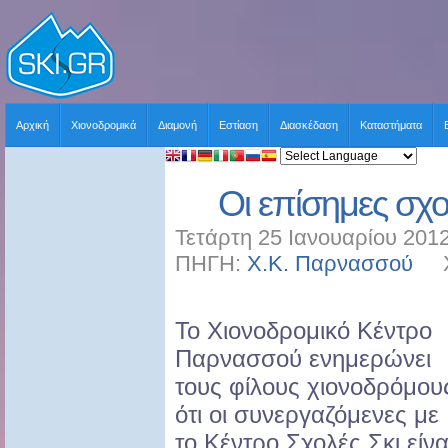
Αρχική
Χιονοδρομικά
Διαμονή
Εστίαση
Διασκέδαση
Καταστήματα
Οι επίσημες σχο
Τετάρτη 25 Ιανουαρίου 2012
ΠΗΓΗ:
Χ.Κ. Παρνασσού
ΧΡ
Το Χιονοδρομικό Κέντρο
Παρνασσού ενημερώνει
τους φίλους χιονοδρόμου
ότι οι συνεργαζόμενες με
το Κέντρο Σχολές Σκι είνα