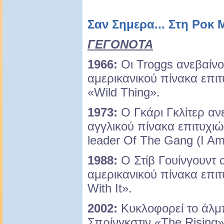
Σαν Σημερα... Στη Ροκ
ΓΕΓΟΝΟΤΑ
1966:
Οι Troggs ανεβαίνο
αμερικανικού πίνακα επιτ
«Wild Thing».
1973:
Ο Γκάρι Γκλίτερ αν
αγγλικού πίνακα επιτυχιώ
leader Of The Gang (I Am
1988:
Ο Στίβ Γουίνγουντ 
αμερικανικού πίνακα επιτ
With It».
2002:
Κυκλοφορεί το άλ
Σπρίνγκστιν «The Rising»