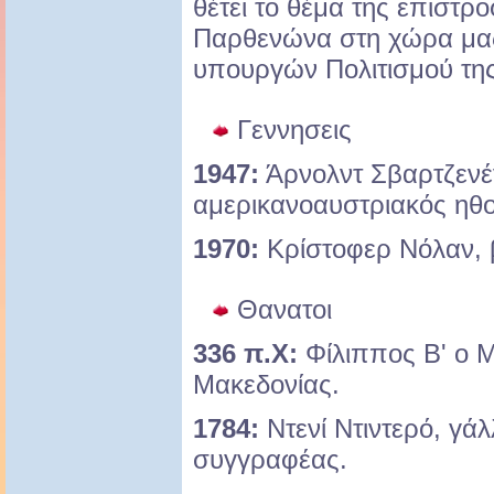
θέτει το θέμα της επιστ
Παρθενώνα στη χώρα μας
υπουργών Πολιτισμού τη
Γεννησεις
1947:
Άρνολντ Σβαρτζενέ
αμερικανοαυστριακός ηθο
1970:
Κρίστοφερ Νόλαν, 
Θανατοι
336 π.Χ:
Φίλιππος Β' ο 
Μακεδονίας.
1784:
Ντενί Ντιντερό, γά
συγγραφέας.