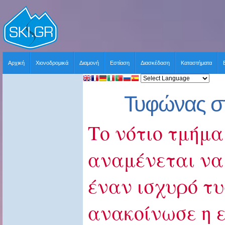
Αρχική
Χιονοδρομικά
Διαμονή
Εστίαση
Διασκέδαση
Καταστήματα
Τυφώνας σ
Το νότιο τμήμα
αναμένεται να
έναν ισχυρό τ
ανακοίνωσε η 