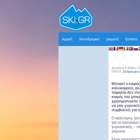
Αρχική
Χιονοδρομικά
Διαμονή
Εστίαση
Δευτέρα 9 Μαΐου 2
ΠΗΓΗ:
Deltiokairo
Μπορεί ο καιρός
καλοκαιριού, αλ
παραλία δεν είν
καιρός του μπικί
χρησιμοποιείτε 
να μην γυμναστε
συμβουλές για τ
Ο καλύτερος τρό
για το καλοκαίρι
γυμναστικής – επ
χειμώνα.
Είναι απαραίτητο