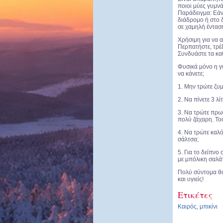
ποιοι μύες γυμνά
Παράδειγμα: Εάν
διάδρομο ή στο 
σε χαμηλή ένταση
Χρήσιμη για να α
Περπατήστε, τρέξ
Συνδυάστε τα καθ
Φυσικά μόνο η γυ
να κάνετε;
1. Μην τρώτε ζυμ
2. Να πίνετε 3 λ
3. Να τρώτε πρω
πολύ ζάχαρη. Τοσ
4. Να τρώτε καλό
σάλτσα;
5. Για το δείπνο
με μπόλικη σαλά
Πολύ σύντομα θα 
και υγιείς!
Ετικέτες
Καιρός
,
μπικίνι