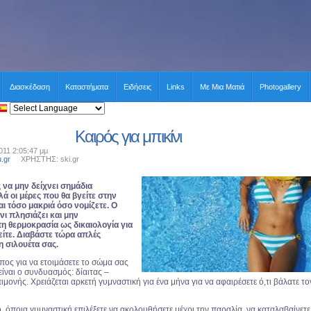
Διασκέδαση
Καταστήματα
Ειδήσεις
Links
Με Μια Ματιά
Photogallery
Καιρός για μπικίνι
011 2:05:47 μμ
u.gr
ΧΡΗΣΤΗΣ: ski.gr
 να μην δείχνει σημάδια
λά οι μέρες που θα βγείτε στην
αι τόσο μακριά όσο νομίζετε. Ο
νι πλησιάζει και μην
τη θερμοκρασία ως δικαιολογία για
ίτε. Διαβάστε τώρα απλές
η σιλουέτα σας.
πος για να ετοιμάσετε το σώμα σας
 είναι ο συνδυασμός: δίαιτας –
ιμονής. Χρειάζεται αρκετή γυμναστική για ένα μήνα για να αφαιρέσετε ό,τι βάλατε το
, όποια γυμναστική επιλέξετε να ακολουθήσετε μέχρι την παραλία, να καταλαβαίνετε