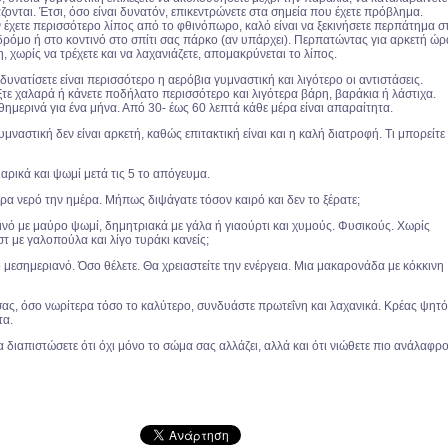
ζονται. Έτσι, όσο είναι δυνατόν, επικεντρώνετε στα σημεία που έχετε πρόβλημα.
 έχετε περισσότερο λίπος από το φθινόπωρο, καλό είναι να ξεκινήσετε περπάτημα σ
δρόμο ή στο κοντινό στο σπίτι σας πάρκο (αν υπάρχει). Περπατώντας για αρκετή ώρ
, χωρίς να τρέχετε και να λαχανιάζετε, απομακρύνεται το λίπος.
δυνατίσετε είναι περισσότερο η αερόβια γυμναστική και λιγότερο οι αντιστάσεις.
τε χαλαρά ή κάνετε ποδήλατο περισσότερο και λιγότερα βάρη, βαράκια ή λάστιχα.
ημερινά για ένα μήνα. Από 30- έως 60 λεπτά κάθε μέρα είναι απαραίτητα.
μναστική δεν είναι αρκετή, καθώς επιτακτική είναι και η καλή διατροφή. Τι μπορείτε
αρικά και ψωμί μετά τις 5 το απόγευμα.
ίτρα νερό την ημέρα. Μήπως διψάγατε τόσον καιρό και δεν το ξέρατε;
ινό με μαύρο ψωμί, δημητριακά με γάλα ή γιαούρτι και χυμούς. Φυσικούς. Χωρίς
τ με γαλοπούλα και λίγο τυράκι κανείς;
 μεσημεριανό. Όσο θέλετε. Θα χρειαστείτε την ενέργεια. Μια μακαρονάδα με κόκκινη
 σας, όσο νωρίτερα τόσο το καλύτερο, συνδυάστε πρωτεΐνη και λαχανικά. Κρέας ψητό
τα.
διαπιστώσετε ότι όχι μόνο το σώμα σας αλλάζει, αλλά και ότι νιώθετε πιο ανάλαφρο