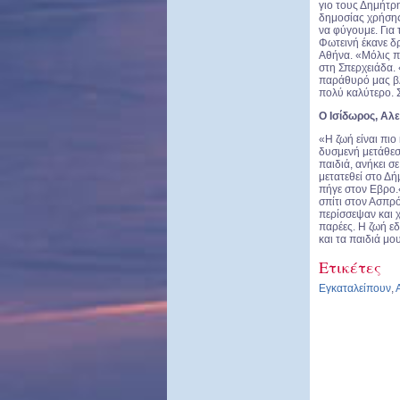
γιο τους Δημήτρ
δημοσίας χρήσης
να φύγουμε. Για 
Φωτεινή έκανε δρ
Αθήνα. «Μόλις π
στη Σπερχειάδα. 
παράθυρό μας βλέ
πολύ καλύτερο. 
Ο Ισίδωρος, Αλ
«Η ζωή είναι πιο
δυσμενή μετάθεσ
παιδιά, ανήκει σ
μετατεθεί στο Δ
πήγε στον Εβρο.
σπίτι στον Ασπρ
περίσσεψαν και 
παρέες. Η ζωή εδ
και τα παιδιά μο
Ετικέτες
Εγκαταλείπουν
,