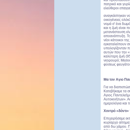
και προσπαθούν ν
πατρικό και γυρί
ελεύθεροι επαγγ
αναγκάστηκαν να
οικογένειες ολόκ
νομά σ' ένα δωμά
και η ζωή είναι 
μετανάστευση εί
αποανάπτυξη. Το 
νέοι κάτοικοι τη
εγκαταλείπουν συ
υπολογίζονταν π
αυτών που την «
καλύτερη ζωή (95
νεορουρό; Μεσούσ
φύσεως φευγάτοι.
Μα τον Αγιο Πα
Για να διαπιστώσ
Κατεβήκαμε τα σ
Αγιος Παντελεή
Αυτοκινήτων». Αυ
ημερολόγια και τ
Χοντρό «δόντι» 
Επιχειρήσαμε εκτ
κυρίαρχο αίτημα
από δω χάμου. Π