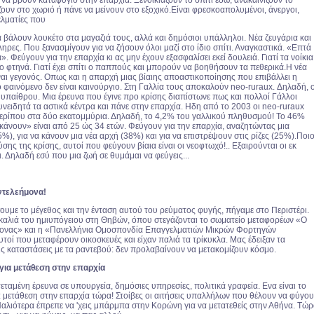
α βρουν καταφύγιο στην επαρχία. Ξενοικιάζουν το σπίτι εδώ, ανακαινίζουν το
ζουν στο χωριό ή πάνε να μείνουν στο εξοχικό.Είναι φρεσκοαπολυμένοι, άνεργοι,
ελματίες που
 βάλουν λουκέτο στα μαγαζιά τους, αλλά και δημόσιοι υπάλληλοι. Νέα ζευγάρια και
ληρες. Που ξανασμίγουν για να ζήσουν όλοι μαζί στο ίδιο σπίτι. Αναγκαστικά. «Επτά
». Φεύγουν για την επαρχία κι ας μην έχουν εξασφαλίσει εκεί δουλειά. Γιατί τα νοίκια
πιο φτηνά. Γιατί έχει σπίτι ο παππούς και μπορούν να βοηθήσουν τα πεθερικά.Η νέα
ναι γεγονός. Οπως και η απαρχή μιας βίαιης αποαστικοποίησης που επιβάλλει η
φαινόμενο δεν είναι καινούργιο. Στη Γαλλία τους αποκαλούν neo-ruraux. Δηλαδή, ο
ς υπαίθρου. Μια έρευνα που έγινε προ κρίσης διαπίστωνε πως και πολλοί Γάλλοι
νειδητά τα αστικά κέντρα και πάνε στην επαρχία. Ηδη από το 2003 οι neo-ruraux
ερίπου στα δύο εκατομμύρια. Δηλαδή, το 4,2% του γαλλικού πληθυσμού! Το 46%
κάνουν» είναι από 25 ώς 34 ετών. Φεύγουν για την επαρχία, αναζητώντας μια
%), για να κάνουν μια νέα αρχή (38%) και για να επιστρέψουν στις ρίζες (25%).Ποιο
ης της κρίσης, αυτοί που φεύγουν βίαια είναι οι νεοφτωχό!.. Εξαιρούνται οι εκ
 Δηλαδή εσύ που μια ζωή σε θυμάμαι να φεύγεις...
ντελεήμονα!
ουμε το μέγεθος και την ένταση αυτού του ρεύματος φυγής, πήγαμε στο Περιστέρι.
καλιά του ημιυπόγειου στη Θηβών, όπου στεγάζονται το σωματείο μεταφορέων «Ο
μονας» και η «Πανελλήνια Ομοσπονδία Επαγγελματιών Μικρών Φορτηγών
τοί που μεταφέρουν οικοσκευές και είχαν παλιά τα τρίκυκλα. Μας έδειξαν τα
ις καταστάσεις με τα ραντεβού: δεν προλαβαίνουν να μετακομίζουν κόσμο.
για μετάθεση στην επαρχία
εταμένη έρευνα σε υπουργεία, δημόσιες υπηρεσίες, πολιτικά γραφεία. Ενα είναι το
: μετάθεση στην επαρχία τώρα! Στοίβες οι αιτήσεις υπαλλήλων που θέλουν να φύγο
αλιότερα έπρεπε να 'χεις μπάρμπα στην Κορώνη για να μετατεθείς στην Αθήνα. Τώ