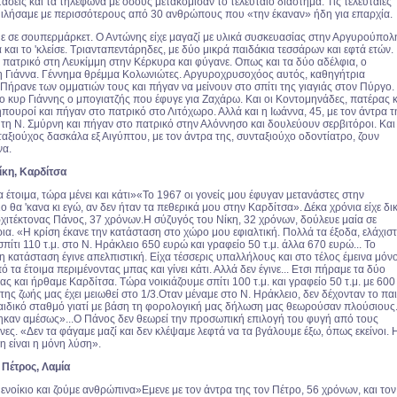
τάσεις και τα τηλέφωνα με όσους μετακόμισαν το τελευταίο διάστημα. Τις τελευταίες
ιλήσαμε με περισσότερους από 30 ανθρώπους που «την έκαναν» ήδη για επαρχία.
ε σε σουπερμάρκετ. Ο Αντώνης είχε μαγαζί με υλικά συσκευασίας στην Αργυρούπολ
 και το 'κλείσε. Τριανταπεντάρηδες, με δύο μικρά παιδάκια τεσσάρων και εφτά ετών.
 πατρικό στη Λευκίμμη στην Κέρκυρα και φύγανε. Οπως και τα δύο αδέλφια, ο
η Γιάννα. Γέννημα θρέμμα Κολωνιώτες. Αργυροχρυσοχόος αυτός, καθηγήτρια
 Πήρανε των ομματιών τους και πήγαν να μείνουν στο σπίτι της γιαγιάς στον Πύργο.
ι ο κυρ Γιάννης ο μπογιατζής που έφυγε για Ζαχάρω. Και οι Κοντομηνάδες, πατέρας κ
κηπουροί και πήγαν στο πατρικό στο Λιτόχωρο. Αλλά και η Ιωάννα, 45, με τον άντρα τ
τη Ν. Σμύρνη και πήγαν στο πατρικό στην Αλόννησο και δουλεύουν σερβιτόροι. Και
ταξιούχος δασκάλα εξ Αιγύπτου, με τον άντρα της, συνταξιούχο οδοντίατρο, ζουν
να.
ίκη, Καρδίτσα
έτοιμα, τώρα μένει και κάτι»«Το 1967 οι γονείς μου έφυγαν μετανάστες στην
ιο θα 'κανα κι εγώ, αν δεν ήταν τα πεθερικά μου στην Καρδίτσα». Δέκα χρόνια είχε δι
ρχιτέκτονας Πάνος, 37 χρόνων.Η σύζυγός του Νίκη, 32 χρόνων, δούλευε μαία σε
ρια. «Η κρίση έκανε την κατάσταση στο χώρο μου εφιαλτική. Πολλά τα έξοδα, ελάχισ
σπίτι 110 τ.μ. στο Ν. Ηράκλειο 650 ευρώ και γραφείο 50 τ.μ. άλλα 670 ευρώ... Το
η κατάσταση έγινε απελπιστική. Είχα τέσσερις υπαλλήλους και στο τέλος έμεινα μόν
 τα έτοιμα περιμένοντας μπας και γίνει κάτι. Αλλά δεν έγινε... Ετσι πήραμε τα δύο
ας και ήρθαμε Καρδίτσα. Τώρα νοικιάζουμε σπίτι 100 τ.μ. και γραφείο 50 τ.μ. με 600
της ζωής μας έχει μειωθεί στο 1/3.Οταν μέναμε στο Ν. Ηράκλειο, δεν δέχονταν το παι
αιδικό σταθμό γιατί με βάση τη φορολογική μας δήλωση μας θεωρούσαν πλούσιους.
ηκαν αμέσως»...Ο Πάνος δεν θεωρεί την προσωπική επιλογή του φυγή από τους
ες. «Δεν τα φάγαμε μαζί και δεν κλέψαμε λεφτά να τα βγάλουμε έξω, όπως εκείνοι. 
 είναι η μόνη λύση».
 Πέτρος, Λαμία
νοίκιο και ζούμε ανθρώπινα»Εμενε με τον άντρα της τον Πέτρο, 56 χρόνων, και τον