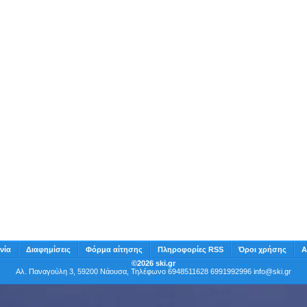
νία
Διαφημίσεις
Φόρμα αίτησης
Πληροφορίες RSS
Όροι χρήσης
Α
©2026 ski.gr
Αλ. Παναγούλη 3, 59200 Νάουσα, Τηλέφωνο 6948511628 6991992996
info@ski.gr