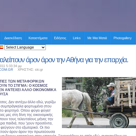
Διασκέδαση
Καταστήματα
Ειδήσεις
Links
Με Μια Ματιά
Photogallery
αλείπουν άρον άρον την Αθήνα για την επαρχία.
011 5:33:34 μμ
.COM.GR
ΧΡΗΣΤΗΣ: ski.gr
ΤΙΕΣ ΤΩΝ ΜΕΤΑΦΟΡΙΚΩΝ
ΟΥΝ ΤΟ ΣΤΙΓΜΑ: Ο ΚΟΣΜΟΣ
ΔΕΝ ΑΝΤΕΧΕΙ ΑΛΛΟ ΟΙΚΟΝΟΜΙΚΑ
ΟΥΣΑ
σος. Δεν αντέχω άλλο εδώ, γυρίζω
τα συμπράγκαλα φορτωμένα στου
το φορτηγό. Οπου φύγει φύγει!
ειες μες στη δίνη της οικονομικής
πουν τους τελευταίους μήνες την
ερα παιδιά, που 'χουν προσόντα,
, φεύγουν στο εξωτερικό. Οι πιο
ετούν άρον άρον την πρωτεύουσα