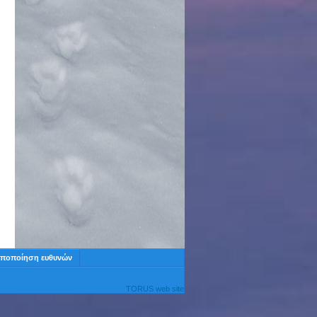
ποποίηση ευθυνών
TORUS web site