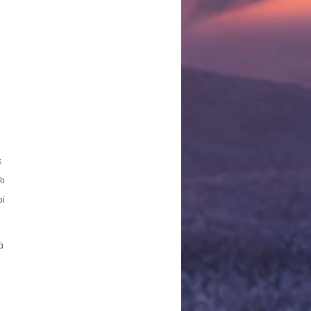
ε
Το
οί
ά