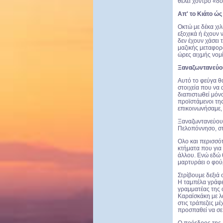
θέλει χοντρό «δό
Απ' το Κιάτο ώς
Οκτώ με δέκα χιλ
εξοχικά ή έχουν 
δεν έχουν χάσει 
μαζικής μεταφορά
ώρες αιχμής νομί
Ξαναζωντανεύου
Αυτό το φεύγα θ
στοιχεία που να
διαπιστωθεί μόνο
προϊστάμενοι τη
επικοινωνήσαμε,
Ξαναζωντανεύουν 
Πελοπόννησο, στ
Ολο και περισσότ
κτήματα που για 
άλλου. Ενώ εδώ 
μαρτυράει ο φούρ
Στρίβουμε δεξιά
Η ταμπέλα γράφε
γραμματέας της 
Καραϊσκάκη με λα
στις τράπεζες μ
προσπαθεί να σε 