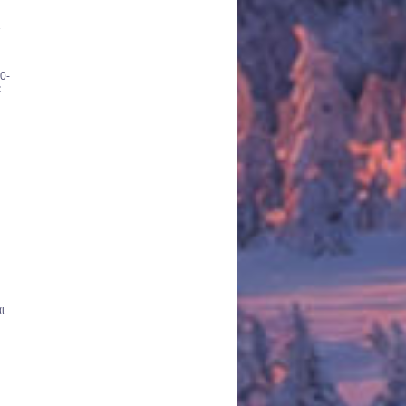
ι
0-
ε
ι