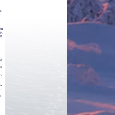
η.
αι
ης
 η
κό
τα
ος
δί
..
Η