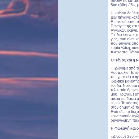
δίνουν τις κατασ
δυο εβδομάδες μ
Η Ιωάννα δούλευ
Δεν πήγαινε καλά
Επισκευάσανε το
Παναγιώτης και 
Αγγλικών εκείνη.
Το ίδιο έκανε κα
γιος, που είναι 
που φύγανε από 
κυρία Αλίκη, συν
πλέον στα Γιάννι
Ο Πάνος και η Ν
«Τρώγαμε από τα 
Αυστραλία. Το ίδ
του γραφείο ο α
ιδιωτικά μαιευτή
έσοδα. Νοίκιαζα 
τελευταίο 8μηνο 
μου. Τρώγαμε από
μικρά παιδάκια μ
ευρώ. Το κόστος 
στον δημοτικό π
Ενώ εδώ το δέχτ
κοινωνικούς αγών
οργανωμένη πάλη
Η Φωτεινή και ο
«Δίνουμε 280 ― ε