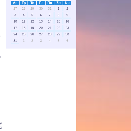
Δε
Τρ
Τε
Πε
Πα
Σα
Κυ
27
28
29
30
31
1
2
3
4
5
6
7
8
9
10
11
12
13
14
15
16
17
18
19
20
21
22
23
24
25
26
27
28
29
30
ι
31
1
2
3
4
5
6
ι
υν
ρα