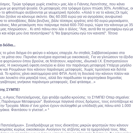
σμος. Τρώει τρόφιμα χωρίς ετικέτες» μας λέει ο Γιάννης Λεοντίτσης, που κάνει
μων με φορτηγά ψυγεία. Οι μεταφορές στα τρόφιμα έχουν πτώση 30%. Αντιθέτως, ο
 το φθινόπωρο αυξάνονται με γεωμετρική πρόοδο. «Αλλά τι να το κάνεις;Οι τιμές
όλοι ζητάνε να κάνουμε σκόντο. Θες 60.000 ευρώ για να αγοράσεις ανυψωτικό
α το αποσβέσεις; Βάλε βενζίνες, βάλε τέσσερις εργάτες από 60 ευρώ μεροκάματο,
κάνεις; Μια μετακόμιση που παίρναμε παλιά 600-700 ευρώ, τώρα την κάνουμε με 35
 μας πληρώσουν... Κι από πάνω σου λέει ο άλλος: "Ασε, αυτά θα τα μεταφέρω εγώ μ
ι και κόψε μου ένα πενηντάρικο" ή "θα ξεφορτώσω εγώ τον καναπέ". Τέτοια
 διόδια...
ίς το μόνο δείγμα ότι φεύγει ο κόσμος επαρχία. Αν στηθείς Σαββατοκύριακο στα
ις τα μάτια σου. Περνάνε συνέχεια αγροτικά με οικοσκευές. Για να γλιτώσουν τα έξοδα
τα φορτώνουν όπου βρούνε, σε Ντάτσουν, καρότσες, ιδιωτικά Ι.Χ. Επιστρατεύουν
νείς. Η οικονομική ύφεση ενισχύει κι άλλο την παράνομη μεταφορά.Υπάρχει μεγάλο
 και Ρουμάνων που κάνουν παράνομες μεταφορές. Χωρίς τιμολόγια και δελτία
ά. Το κράτος χάνει εκατομμύρια από ΦΠΑ. Αυτή τη δουλειά την κάνουν πλέον και
λαν λουκέτο στα μαγαζιά τους, αλλά δεν παρέδωσαν τα φορτηγάκια δημοσίας
γαζάτορες γινήκανε παράνομοι μεταφορείς. Εκεί φτάσαμε...»
ύσης ΣΥΜΠΕ!
, ο Αγιος Παντελεήμονας, έχει φτιάξει ομάδα κρούσης: το ΣΥΜΠΕ! Οπερ σημαίνει:
 Παράνομων Μεταφορών". Βγαίνουμε παγανιά στους δρόμους, τους εντοπίζουμε κα
στην Τροχαία. Μέσα σ' ένα χρόνο έχουν συλληφθεί με υπόδειξή μας πάνω από 1.000
κια. Φαντάσου τι γίνεται!..» *
 Παντελεήμων». Συνεδριάζουμε με τους ιδιοκτήτες μικρών φορτηγών που κάνουν
κομίσεις κυρίως οικοσκευών. Ανοίγουν τις ατζέντες και τα ημερολόγιά τους. Μας