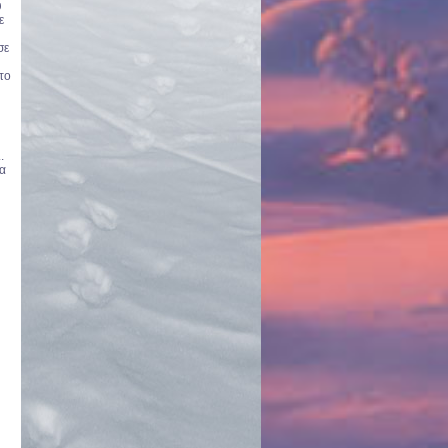
ύ
ε
σε
 το
.
ία