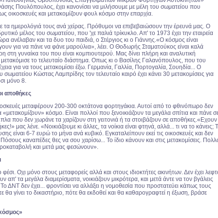
 «Πανελλήνιας Ομοσπονδίας Επαγγελματιών Μικρών Φορτηγών Αυτοκινήτων»
σης Πουλόπουλος, έχει κανονίσει να μιλήσουμε με μέλη του σωματείου που
ως οικοσκευές και μετακομίζουν φουλ κόσμο στην επαρχία.
 Με τα ημερολόγιά τους ανά χείρας. Πρόθυμοι να επιβεβαιώσουν την έρευνά μας. Ο
δρυτικό μέλος του σωματείου, που 'χε παλιά τρίκυκλο. Απ' το 1973 έχει την εταιρεία
ρα ανέλαβαν και τα δυο του παιδιά, ο Στέργιος κι ο Γιάννης.«Ο κόσμος είναι
γουν για να πάνε να φάνε μαρούλια», λέει. Ο Θοδωρής Σταματούκος είναι καλά
η στη γυναίκα του που είναι κομπιουτερού. Μας δίνει πλήρη και αναλυτική
μετακόμισε το τελευταίο διάστημα. Οπως κι ο Βασίλης Γαλανόπουλος, που του
εια για να τους μετακομίσει έξω. Γερμανία, Γαλλία, Πορτογαλία, Σουηδία... Ο
 σωματείου Κώστας Λαμπρίδης τον τελευταίο καιρό έχει κάνει 30 μετακομίσεις για
σι μόνο 8.
οι αποθήκες
κοσκευές μεταφέρουν 200-300 οκτάτονα φορτηγάκια. Αυτοί από το φθινόπωρο δεν
«μετακομίζουν» κόσμο. Είναι πολλοί που ξενοικιάζουν τα μεγάλα σπίτια και πάνε σ
ιπλα που δεν χωράνε τα χαρίζουν στη γειτονιά ή τα στοιβάζουν σε αποθήκες.«Εχουν
κες!» μας λένε. «Νοικιάζουμε κι άλλες, τα νοίκια είναι φτηνά, αλλά... τι να το κάνεις; 
ης είναι 6-7 ευρώ το μήνα ανά κυβικό. Εγκαταλείπουν εκεί τις οικοσκευές και δεν
όσους καναπέδες θες να σου χαρίσω... Το ίδιο κάνουν και στις μετακομίσεις. Πολλ
προκαταβολή και μετά μας φεσώνουν».
ι
 φέσι. Οχι μόνο στους μεταφορείς αλλά και στους ιδιοκτήτες ακινήτων. Δεν έχει λεφτ
ν απ' τα μεγάλα διαμερίσματα, νοικιάζουν μικρότερα, και μετά άντε να τον βγάλεις
. Το ΔΝΤ δεν έχει... φροντίσει να αλλάξει η νομοθεσία που προστατεύει κάπως τους
τε θα γίνει το δικαστήριο, πότε θα εκδοθεί και θα καθαρογραφτεί η έξωση, βράσε
 κόσμος»