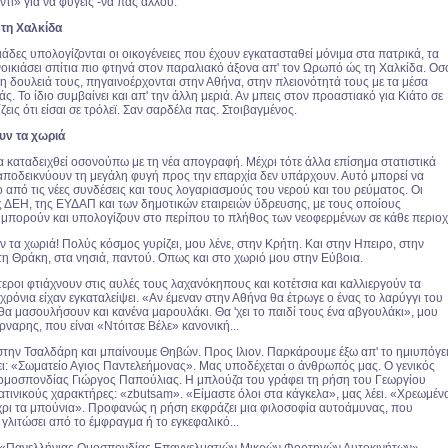
ντι» για να φύγεις -να πας αλλού.
 τη Χαλκίδα
ιάδες υπολογίζονται οι οικογένειες που έχουν εγκατασταθεί μόνιμα στα πατρικά, τα
νοικιάσει σπίτια πιο φτηνά στον παραλιακό άξονα απ' τον Ωρωπό ώς τη Χαλκίδα. Οσ
τη δουλειά τους, πηγαινοέρχονται στην Αθήνα, στην πλειονότητά τους με τα μέσα
ς. Το ίδιο συμβαίνει και απ' την άλλη μεριά. Αν μπεις στον προαστιακό για Κιάτο σε
ζεις ότι είσαι σε τρόλεϊ. Σαν σαρδέλα πας. Στοιβαγμένος.
ν τα χωριά
α καταδειχθεί οσονούπω με τη νέα απογραφή. Μέχρι τότε άλλα επίσημα στατιστικά
 αποδεικνύουν τη μεγάλη φυγή προς την επαρχία δεν υπάρχουν. Αυτό μπορεί να
 από τις νέες συνδέσεις και τους λογαριασμούς του νερού και του ρεύματος. Οι
ς ΔΕΗ, της ΕΥΔΑΠ και των δημοτικών εταιρειών ύδρευσης, με τους οποίους
 μπορούν και υπολογίζουν στο περίπου το πλήθος των νεοφερμένων σε κάθε περιοχ
τα χωριά! Πολύς κόσμος γυρίζει, μου λένε, στην Κρήτη. Και στην Ηπειρο, στην
η Θράκη, στα νησιά, παντού. Οπως και στο χωριό μου στην Εύβοια.
εροι φτιάχνουν στις αυλές τους λαχανόκηπους και κοτέτσια και καλλιεργούν τα
χρόνια είχαν εγκαταλείψει. «Αν έμεναν στην Αθήνα θα έτρωγε ο ένας το λαρύγγι του
θα μασουλήσουν και κανένα μαρουλάκι. Θα 'χει το παιδί τους ένα αβγουλάκι», μου
ναρης, που είναι «Ντόιτσε Βέλε» κανονική...
 στην Τσαλδάρη και μπαίνουμε Θηβών. Προς Ιλιον. Παρκάρουμε έξω απ' το ημιυπόγει
ι: «Σωματείο Αγιος Παντελεήμονας». Μας υποδέχεται ο άνθρωπός μας. Ο γενικός
ομοσπονδίας Γιώργος Παπούλιας. Η μπλούζα του γράφει τη ρήση του Γεωργίου
τινικούς χαρακτήρες: «zbutsam». «Είμαστε όλοι στα κάγκελα», μας λέει. «Χρεωμέν
έχρι τα μπούνια». Προφανώς η ρήση εκφράζει μια φιλοσοφία αυτοάμυνας, που
γλιτώσει από το έμφραγμα ή το εγκεφαλικό...