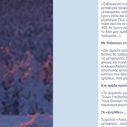
«Σαβουρώνει ο κό
μεταφορές τροφί
μετακομίσεις από
έχουν πέσει και 
μηχάνημα. Πώς ν
πόσο σκόντο να 
400. Αν έχουν να
το δικό μου αμάξ
πράγματα...».
Με Ντάτσουν στα
«Δεν είμαστε εμε
διόδια, θα τρίβε
τις μετακόμισης 
φίλους και συγγε
κύκλωμα Αλβανών
αποστολής φυσικ
κάποιοι που έβα
χρήσεως. Από μα
Και ομάδα κρο
«Το σωματείο μας
"Σώμα Υπόδειξης
"τους δίνουμε" 
παράνομα φορτηγά
Οι «φυγάδες»...
Σωματείο «Αγιος
μεταφορές - μετα