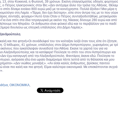
η, 13, στην Κοκκινιά, η Φωτεινή, 39 χρόνων. Εκείνη επαγγελματίας οδηγός φορτηγο
, ο Πέτρος ηλεκτρονικός στην Bic.«Δεν αντέχαμε άλλο την τρέλα της Αθήνας. Θέλαμ
το σπίτι δίναμε ενοίκιο 800 ευρώ μαζί με τα κοινόχρηστα. Πολλά έξοδα»! Μια μέρα η
ομολόγιο στη Λαμία. «Τέρμα, δεν έχει δεύτερη», είπε στον άντρα της με το που γύρι
άρεις σύνταξη, φύγαμε»! Αυτό ήταν.Οταν ο Πέτρος συνταξιοδοτήθηκε, μετακόμισαν
«Για ένα σπίτι στα ίδια τετραγωγικά με εκείνο της Νίκαιας δίνουμε 280 ευρώ και από
πουμε τον Μπράλο. Οι άνθρωποι είναι φιλικοί εδώ και το περιβάλλον για το παιδί
Σήμερα δουλεύω ως εποχική υπάλληλος στο Δήμο Λαμίας».
εξανδρούπολη
 καλή και πιο φτηνή»Οι συνάδελφοί του τον κοίταξαν λοξά όταν τους είπε ότι ζήτησε..
η. Ο Ισίδωρος, 41 χρόνων, υπάλληλος στον Δήμο Ασπροπύργου, χωρισμένος με τρ
ε εκείνους που εγκατέλειψαν συνειδητά την Αθήνα. Εκανε τα χαρτιά του για να
ήμο Αλεξανδρούπολης και τα κατάφερε! Πούλησε το σπίτι του στον Ασπρόπυργο και
«Δεν έχω καταγωγή από την Αλεξανδρούπολη. Φαντάρος έκανα εδώ. Πούλησα το
όπυργο, αγόρασα εδώ ένα ωραίο διαμέρισμα πέντε λεπτά από τη θάλασσα και μου
χρήματα».«Δεν νιώθεις μοναξιά;». «Αν είσαι καλός άνθρωπος, βρίσκεις παντού
ώ είναι πιο καλή και πιο φτηνή. Είμαι καλύτερα οικονομικά. Με επισκέπτονται συχνά
υ».
Αθήνα
,
ΟΙΚΟΝΟΜΙΚΑ
,