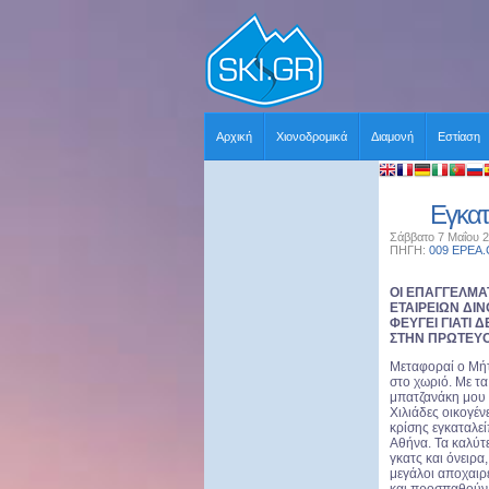
Αρχική
Χιονοδρομικά
Διαμονή
Εστίαση
Εγκατ
Σάββατο 7 Μαΐου 2
ΠΗΓΗ:
009 EPEA
ΟΙ ΕΠΑΓΓΕΛΜΑ
ΕΤΑΙΡΕΙΩΝ ΔΙΝ
ΦΕΥΓΕΙ ΓΙΑΤΙ 
ΣΤΗΝ ΠΡΩΤΕΥ
Μεταφοραί ο Μήτ
στο χωριό. Με 
μπατζανάκη μου 
Χιλιάδες οικογέν
κρίσης εγκαταλεί
Αθήνα. Τα καλύτ
γκατς και όνειρα
μεγάλοι αποχαιρ