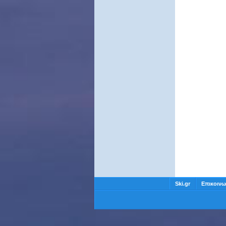
Ski.gr
Επικοινω