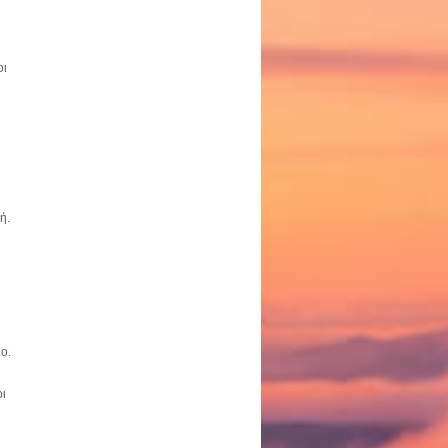
οι
ή.
ο.
οι