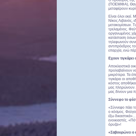
Ο πρόεδρος της
(ΠΟΕΜΙΦΑ), Θανά
μεταφέρουν κυρί
Είναι όλοι εκεί.
Νίκος Λιβανός, ι
μετακομίσεων. Τώ
τρελαμένος. Φεύ
οργανωμένος χάρ
κατάσταση όσων 
τηλεφωνούν συνέχ
αντιπρόεδρος του
επαρχία, ενώ πέρ
Εχουν τιγκάρει 
Αποκλειστικά οι
προλαβαίνουν να 
μικρότερα. Τα έπ
τιγκάρει οι αποθή
κόστος αποθήκευσ
μας πληρώνουν. Π
μας δίνουν μια 
Σύννεφο το φέσ
«Σύννεφο πάει το
ο κόσμος. Φεύγου
έξω δικαστικά»..
ενοικιαστές. «Πό
όρυζα»!
«Σαβουρώνει ο