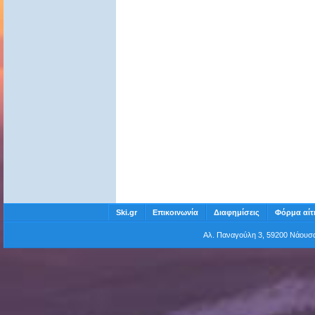
Ski.gr
Επικοινωνία
Διαφημίσεις
Φόρμα αίτ
Αλ. Παναγούλη 3, 59200 Νάου