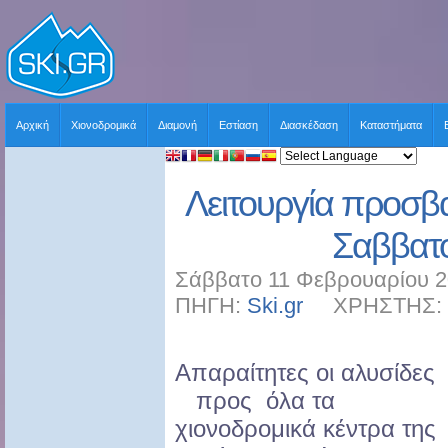
Αρχική
Χιονοδρομικά
Διαμονή
Εστίαση
Διασκέδαση
Καταστήματα
Λειτουργία προσβ
Σαββατο
Σάββατο 11 Φεβρουαρίου 2
ΠΗΓΗ:
Ski.gr
ΧΡΗΣΤΗΣ: sk
Απαραίτητες οι αλυσίδες
προς όλα τα
χιονοδρομικά κέντρα της