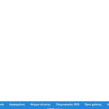
νία
Διαφημίσεις
Φόρμα αίτησης
Πληροφορίες RSS
Όροι χρήσης
Α