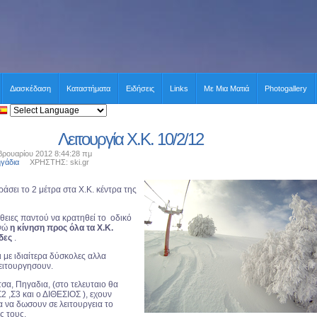
Διασκέδαση
Καταστήματα
Ειδήσεις
Links
Με Μια Ματιά
Photogallery
Λειτουργία X.K. 10/2/12
ρουαρίου 2012 8:44:28 πμ
ηγάδια
ΧΡΗΣΤΗΣ: ski.gr
περάσει το 2 μέτρα στα X.K. κέντρα της
θειες παντού να κρατηθεί το οδικό
ενώ
η κίνηση προς όλα τα X.K.
δες
.
ι με ιδιαίτερα δύσκολες αλλα
λειτουργησουν.
τσα, Πηγαδια, (στο τελευταιο θα
Σ2 ,Σ3 και ο ΔΙΘΕΣΙΟΣ ), εχουν
α να δωσουν σε λειτουργεια το
ς τους.