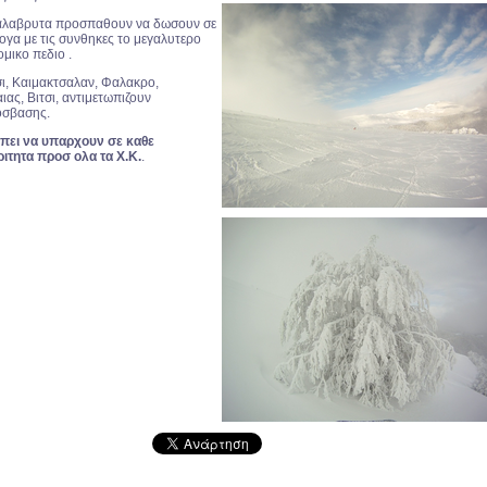
αλαβρυτα προσπαθουν να δωσουν σε
ογα με τις συνθηκες το μεγαλυτερο
μικο πεδιο .
ι, Καιμακτσαλαν, Φαλακρο,
ιας, Βιτσι, αντιμετωπιζουν
οσβασης.
επει να υπαρχουν σε καθε
ιτητα προσ ολα τα X.K.
.