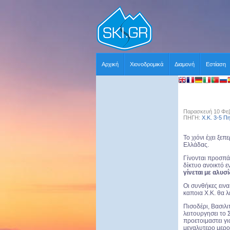
Αρχική
Χιονοδρομικά
Διαμονή
Εστίαση
Παρασκευή 10 Φεβ
ΠΗΓΗ:
Χ.Κ. 3-5 Π
Το χιόνι έχει ξε
Ελλάδας.
Γίνονται προσπά
δίκτυο ανοικτό 
γίνεται με αλυσί
Οι συνθήκες εινα
καποια X.K. θα 
Πισοδέρι, Βασιλι
λειτουργησει το 
προετοιμαστει γι
μεγαλυτερο μερο