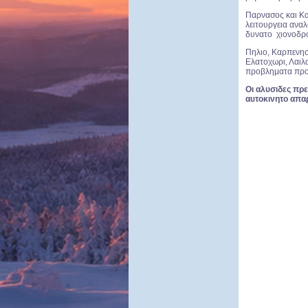
Παρνασος και Κ
λειτουργεια αναλ
δυνατο χιονοδρο
Πηλιο, Καρπενησ
Ελατοχωρι, Λαιλα
προβληματα πρ
Οι αλυσιδες πρ
αυτοκινητο απαρ