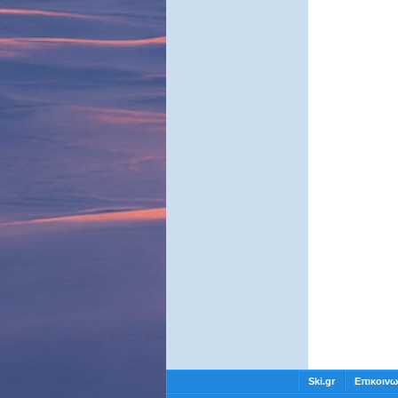
Ski.gr
Επικοινω