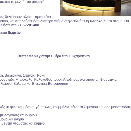
αρακάτω το μενού του μπουφέ.
ας δελεάσουν, κλείστε άμεσα ένα
ντινό, και απολαύστε ένα ιδιαίτερο γεύμα στην ειδική τιμή των
€46,50
το άτομο. Για
ωνήστε στο
210-7281400.
χεται
δωρεάν
.
Buffet Menu
για την Ημέρα των Ευχαριστιών
κτη, Βαλεριάνα, Σπανάκι, Ρόκα
υνουπίδι, Μπρόκολο, Κολοκυθόσποροι, Αποξηραμένα φρούτα, Ντοματίνια
λέμονο, Βαλσάμικο, Βινεγκρέτ Βατόμουρου
ωμός
με ψιλοκομμένο αυγό, πίκλες, κρεμμύδια, τέταρτα λεμονιού και σος μουστάρδας
με δαγκάνες καβουριού
μονο και άνηθο
 με ντιπ ντομάτας και κύμινο