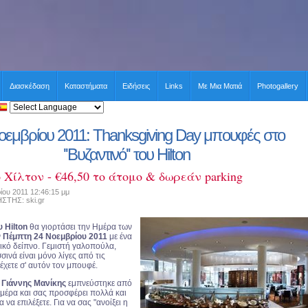
Διασκέδαση
Καταστήματα
Ειδήσεις
Links
Με Μια Ματιά
Photogallery
οεμβρίου 2011: Thanksgiving Day μπουφές στο
''Βυζαντινό'' του Hilton
 Χίλτον - €46,50 το άτομο & δωρεάν parking
ίου 2011 12:46:15 μμ
ΗΣ: ski.gr
υ Hilton
θα γιορτάσει την Ημέρα των
ν
Πέμπτη 24 Νοεμβρίου 2011
με ένα
ικό δείπνο. Γεμιστή γαλοπούλα,
σινά είναι μόνο λίγες από τις
έχετε σ' αυτόν τον μπουφέ.
f
Γιάννης Μανίκης
εμπνεύστηκε από
ημέρα και σας προσφέρει πολλά και
 να επιλέξετε. Για να σας "ανοίξει η