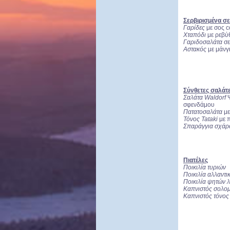
Σερβιρισμένα σε
Γαρίδες
με σος c
Χταπόδι
με ρεβύθ
Γαριδοσαλάτα
σε
Αστακός
με μάνγ
Σύνθετες σαλάτ
Σαλάτα Waldorf
σφενδάμου
Πατατοσαλάτα
με
Τόνος Tataki
με 
Σπαράγγια σχά
Πιατέλες
Ποικιλία τυριών
Ποικιλία αλλαντ
Ποικιλία ψητών 
Καπνιστός σολο
Καπνιστός τόνος