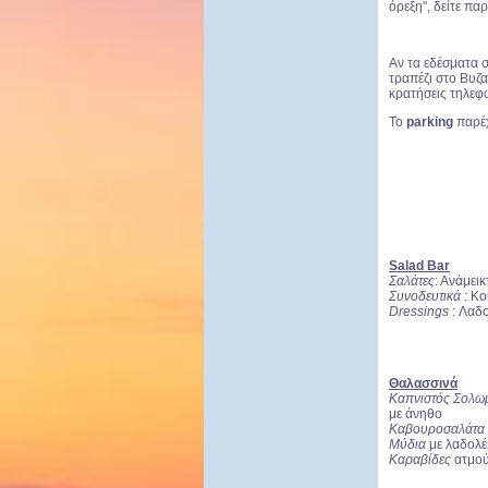
όρεξη", δείτε π
Αν τα εδέσματα σ
τραπέζι στο Βυζα
κρατήσεις τηλεφ
Το
parking
παρέ
Salad
Bar
Σαλάτες
: Ανάμει
Συνοδευτικά
: Κο
Dressings
: Λαδο
Θαλασσινά
Καπνιστός Σολ
με άνηθο
Καβουροσαλάτα
Μύδια
με λαδολέ
Καραβίδες
ατμού