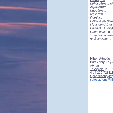
Επιδόρπια
Κολοκυθόπιτα γλ
Λεμονόπιτα
Καρυδόπιτα
Μηλόπιτα
Πουτίγκα
Ποικιλία γαλλικ
Μους σοκολάτα
Pavlova
με μάνγ
Cheesecake
με 
Σιντριβάνι σοκο
Φρέσκα φρούτα
Hilton Αθηνών
Βασιλίσσης Σοφί
Αθήνα
Τηλέφωνο
: 210 
Φαξ
: 210-72811
Ώρες λειτουργία
sales.athens@hi