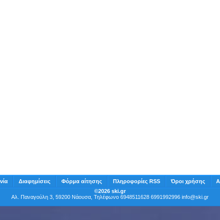
νία
Διαφημίσεις
Φόρμα αίτησης
Πληροφορίες RSS
Όροι χρήσης
Α
©2026 ski.gr
Αλ. Παναγούλη 3, 59200 Νάουσα, Τηλέφωνο 6948511628 6991992996
info@ski.gr