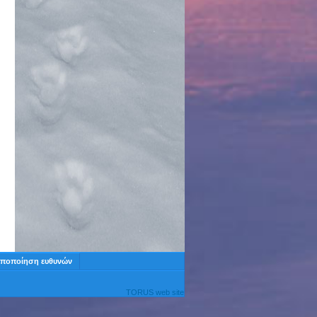
ποποίηση ευθυνών
TORUS web site