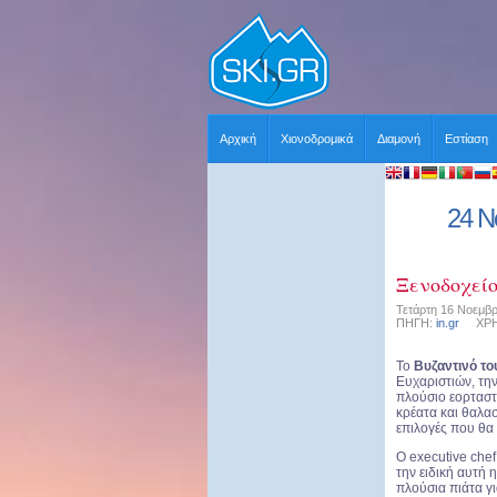
Αρχική
Χιονοδρομικά
Διαμονή
Εστίαση
24 Ν
Ξενοδοχείο
Τετάρτη 16 Νοεμβρ
ΠΗΓΗ:
in.gr
ΧΡΗΣΤ
Το
Βυζαντινό το
Ευχαριστιών, τη
πλούσιο εορταστ
κρέατα και θαλασ
επιλογές που θα 
Ο executive che
την ειδική αυτή 
πλούσια πιάτα για