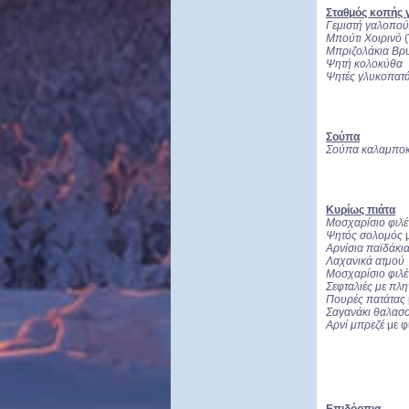
Σταθμός κοπής
Γεμιστή γαλοπο
Μπούτι Χοιρινό
(
Μπριζολάκια Βρ
Ψητή κολοκύθα
Ψητές γλυκοπατ
Σούπα
Σούπα καλαμποκ
Κυρίως πιάτα
Μοσχαρίσιο φιλέ
Ψητός σολομός
Αρνίσια παϊδάκι
Λαχανικά ατμού
Μοσχαρίσιο φιλ
Σεφταλιές με πλ
Πουρές πατάτας
Σαγανάκι θαλασ
Αρνί μπρεζέ
με φ