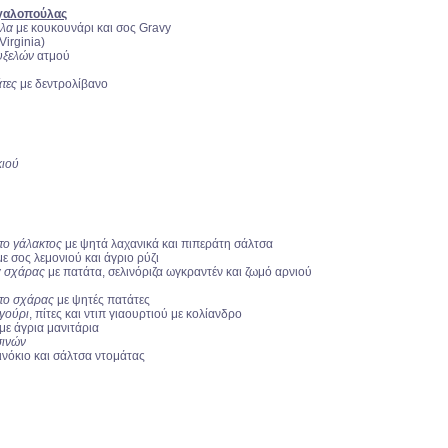
 γαλοπούλας
ύλα
με κουκουνάρι και σος Gravy
Virginia)
υξελών
ατμού
άτες
με δεντρολίβανο
ιού
το γάλακτος
με ψητά λαχανικά και πιπεράτη σάλτσα
με σος λεμονιού και άγριο ρύζι
α σχάρας
με πατάτα, σελινόριζα ωγκραντέν και ζωμό αρνιού
έτο σχάρας
με ψητές πατάτες
ηγούρι
, πίτες και ντιπ γιαουρτιού με κολίανδρο
με άγρια μανιτάρια
σινών
ινόκιο και σάλτσα ντομάτας