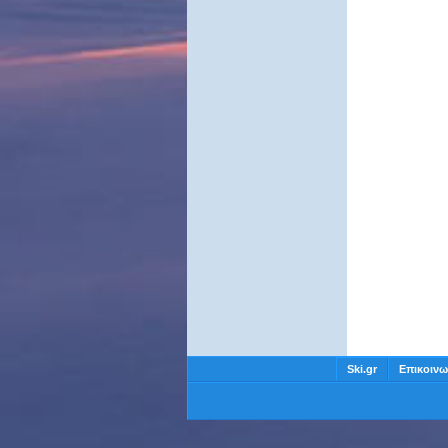
Ski.gr
Επικοινω