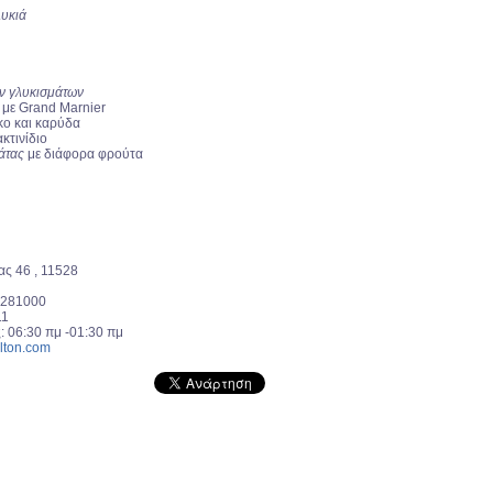
υκιά
ών γλυκισμάτων
ς
με Grand Marnier
κο και καρύδα
ακτινίδιο
λάτας
με διάφορα φρούτα
ας 46 , 11528
7281000
11
ς
:
06:30 πμ -01:30 πμ
lton.com