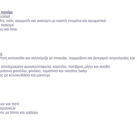
 ποτήρι
ocktail
ια, τσίλι, κρεμμύδι και γιαούρτι με λιαστή ντομάτα και αρωματικά
 σισκορέ
κο και lime
ες
Ψητή κολοκύθα και σελινόριζα με σπανάκι, παρμεζάνα και βινεγκρέτ κιτρινόριζας και
 αποξηραμένα φραγκοστάφυλα, καρύδια, πατζάρια, μήλο και άνηθο
πράσινα φασόλια, φινόκιο, τοματίνια και πατάτες baby
ρας
με κολοκυθάκια και μανούρι
ικών
και πατέ
λαχανικών
μός
με blinis και χαβιάρι