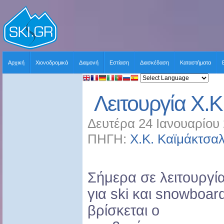
Αρχική
Χιονοδρομικά
Διαμονή
Εστίαση
Διασκέδαση
Καταστήματα
Λειτουργία Χ.
Δευτέρα 24 Ιανουαρίου 
ΠΗΓΗ:
Χ.Κ. Καϊμάκτσα
Σήμερα σε λειτουργί
για ski και snowboar
βρίσκεται ο