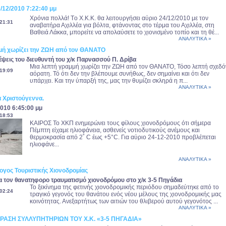
/12/2010 7:22:40 μμ
Χρόνια πολλά! Tο Χ.Κ.Κ. θα λειτουργήσει αύριο 24/12/2010 με τον
21:31
αναβατήρα Αχιλλέα για βόλτα, φτάνοντας στο τέρμα του Αχιλλέα, στη
Βαθειά Λάκκα, μπορείτε να απολαύσετε το χιονισμένο τοπίο και τη θέ...
ΑΝΑΛΥΤΙΚΑ »
μή χωρίζει την ΖΩΗ από τον ΘΑΝΑΤΟ
ψεις του διευθυντή του χ/κ Παρνασσού Π. Δρίβα
Μια λεπτή γραμμή χωρίζει την ΖΩΗ από τον ΘΑΝΑΤΟ, Τόσο λεπτή σχεδό
19:09
αόρατη. Τό ότι δεν την βλέπουμε συνήθως, δεν σημαίνει και ότι δεν
υπάρχει. Και την ύπαρξή της, μας την θυμίζει σκληρά η π...
ΑΝΑΛΥΤΙΚΑ »
α Χριστούγεννα.
010 6:45:00 μμ
18:53
ΚΑΙΡΟΣ Το ΧΚΠ ενημερώνει τους φίλους χιονοδρόμους ότι σήμερα
Πέμπτη είχαμε ηλιοφάνεια, ασθενείς νοτιοδυτικούς ανέμους και
θερμοκρασία από 2˚ C έως +5°C. Για αύριο 24-12-2010 προβλέπεται
ηλιοφάνε...
ΑΝΑΛΥΤΙΚΑ »
ογος Τουριστικής Χιονοδρομίας
α τον θανατηφορο τραυματισμό χιονοδρόμου στο χ/κ 3-5 Πηγάδια
Το ξεκίνημα της φετινής χιονοδρομικής περιόδου σημαδεύτηκε από το
02:24
τραγικό γεγονός του θανάτου ενός νέου μέλους της χιονοδρομικής μας
κοινότητας. Ανεξαρτήτως των αιτιών του θλιβερού αυτού γεγονότος ...
ΑΝΑΛΥΤΙΚΑ »
ΡΑΣΗ ΣΥΛΛΥΠΗΤΗΡΙΩΝ ΤΟΥ Χ.Κ. «3-5 ΠΗΓΑΔΙΑ»