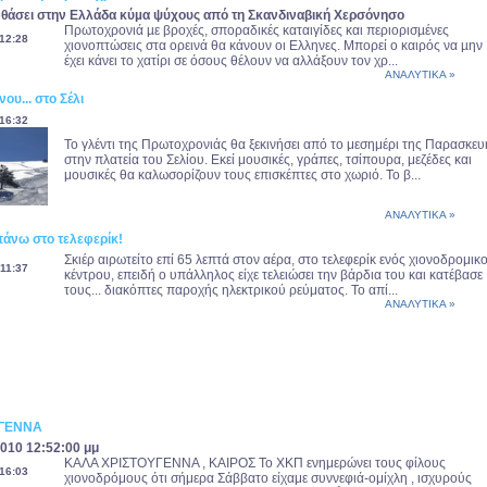
φθάσει στην Ελλάδα κύµα ψύχους από τη Σκανδιναβική Χερσόνησο
Πρωτοχρονιά µε βροχές, σποραδικές καταιγίδες και περιορισµένες
12:28
χιονοπτώσεις στα ορεινά θα κάνουν οι Ελληνες. Μπορεί ο καιρός να µην
έχει κάνει το χατίρι σε όσους θέλουν να αλλάξουν τον χρ...
ΑΝΑΛΥΤΙΚΑ »
ου... στο Σέλι
16:32
Το γλέντι της Πρωτοχρονιάς θα ξεκινήσει από το μεσημέρι της Παρασκευ
στην πλατεία του Σελίου. Εκεί μουσικές, γράπες, τσίπουρα, μεζέδες και
μουσικές θα καλωσορίζουν τους επισκέπτες στο χωριό. Το β...
ΑΝΑΛΥΤΙΚΑ »
πάνω στο τελεφερίκ!
Σκιέρ αιρωτείτο επί 65 λεπτά στον αέρα, στο τελεφερίκ ενός χιονοδρομικ
11:37
κέντρου, επειδή ο υπάλληλος είχε τελειώσει την βάρδια του και κατέβασε
τους... διακόπτες παροχής ηλεκτρικού ρεύματος. Το απί...
ΑΝΑΛΥΤΙΚΑ »
ΥΓΕΝΝΑ
010 12:52:00 μμ
ΚΑΛΑ ΧΡΙΣΤΟΥΓΕΝΝΑ , ΚΑΙΡΟΣ Το ΧΚΠ ενημερώνει τους φίλους
16:03
χιονοδρόμους ότι σήμερα Σάββατο είχαμε συννεφιά-ομίχλη , ισχυρούς