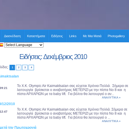
Διασκέδαση
Καταστήματα
Ειδήσεις
Links
Με Μια Ματιά
Photogallery
Ειδήσεις: Δεκέμβριος 2010
λίδες:
1
2
3
4
aimaktsalan
Το Χ.Κ. Olympic Air Kaimaktsalan σας εύχεται Χρόνια Πολλά. Σήμερα σε
09:21
λειτουργία βρίσκεται ο αναβατήρας ΜΕΤΕΡΙΖΙ με την πίστα Νο 8 και η
πίστα ΑΡΧΑΡΙΩΝ με τα baby lift. Για βόλτα θα λειτουργεί ο αν...
ΑΝΑΛΥΤΙΚΑ »
/12/2010
Το Χ.Κ. Olympic Air Kaimaktsalan σας εύχεται Χρόνια Πολλά. Σήμερα σε
12:47
λειτουργία βρίσκεται ο αναβατήρας ΜΕΤΕΡΙΖΙ με την πίστα Νο 8 και η
πίστα ΑΡΧΑΡΙΩΝ με τα baby lift. Για βόλτα θα λειτουργεί ο ...
ΑΝΑΛΥΤΙΚΑ »
 µετά την Πρωτοχρονιά