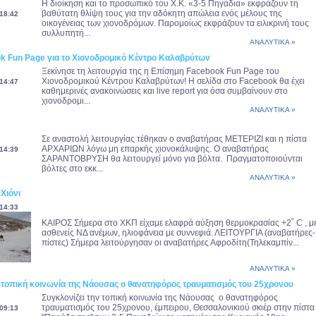
Η διοίκηση και το προσωπικό του Χ.Κ. «3-5 Πηγάδια» εκφράζουν τη
βαθύτατη θλίψη τους για την αδόκητη απώλεια ενός μέλους της
18:42
οικογένειας των χιονοδρόμων. Παρομοίως εκφράζουν τα ειλικρινή τους
συλλυπητή...
ΑΝΑΛΥΤΙΚΑ »
ook Fun Page για το Χιονοδρομικό Κέντρο Καλαβρύτων
Ξεκίνησε τη λειτουργία της η Επίσημη Facebook Fun Page του
Χιονοδρομικού Κέντρου Καλαβρύτων! Η σελίδα στο Facebook θα έχει
14:47
καθημερινές ανακοινώσεις και live report για όσα συμβαίνουν στο
χιονοδρομι...
ΑΝΑΛΥΤΙΚΑ »
Σε αναστολή λειτουργίας τέθηκαν ο αναβατήρας ΜΕΤΕΡΙΖΙ και η πίστα
ΑΡΧΑΡΙΩΝ λόγω μη επαρκής χιονοκάλυψης. Ο αναβατήρας
14:39
ΣΑΡΑΝΤΟΒΡΥΣΗ θα λειτουργεί μόνο για βόλτα. Πραγματοποιούνται
βόλτες στο εκκ...
ΑΝΑΛΥΤΙΚΑ »
Χιόνι
14:33
ΚΑΙΡΟΣ Σήμερα στο ΧΚΠ είχαμε ελαφρά αύξηση θερμοκρασίας +2˚ C , μ
ασθενείς ΝΔ ανέμων, ηλιοφάνεια με συννεφιά. ΛΕΙΤΟΥΡΓΙΑ (αναβατήρες-
πίστες) Σήμερα λειτούργησαν οι αναβατήρες Αφροδίτη(Τηλεκαμπίν...
ΑΝΑΛΥΤΙΚΑ »
ν τοπική κοινωνία της Νάουσας ο θανατηφόρος τραυματισμός του 25χρονου
Συγκλονίζει την τοπική κοινωνία της Νάουσας ο θανατηφόρος
τραυματισμός του 25χρονου, έμπειρου, Θεσσαλονικιού σκιέρ στην πίστα
09:13