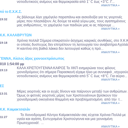
νοτιοδυτικούς ανέμους και θερμοκρασία από 1˚ C έως +3°C. Γ...
ΑΝΑΛΥΤΙΚΑ »
ό το Ε.Χ.Κ.Σ.
Ας βάλουμε λίγο χαμόγελο παραπάνω και αισιοδοξία για τις γιορτινές
19:32
μέρες που πλησιάζουν. Ας δούμε τα καλά γύρω μας, τους αγαπημένους
μας ανθρώπους, το χαμόγελο των παιδιών μας κι ας πάρουμε ...
ΑΝΑΛΥΤΙΚΑ »
 Χ.Κ. ΚΑΛΑΒΡΥΤΩΝ
Χρόνια πολλά! Σήμερα επικρατούν άσχημες καιρικές συνθήκες, στο Χ.Κ.Κ
19:18
οι οποίες δυστυχώς δεν επιτρέπουν τη λειτουργία του αναβατήρα Αχιλλέ
Η καντίνα στη βαθιά λάκκα δεν λειτουργεί καθώς η πρό...
ΑΝΑΛΥΤΙΚΑ »
ΕΝΝΑ, Αίολος άξιος χιονοεκπρόσωπος
010 1:54:00 μμ
ΚΑΛΑ ΧΡΙΣΤΟΥΓΕΝΝΑ ΚΑΙΡΟΣ Το ΧΚΠ ενημερώνει τους φίλους
19:13
χιονοδρόμους ότι σήμερα Παρασκευή είχαμε ήλιο με συννεφιά , ισχυρού
νοτιοδυτικούς ανέμους και θερμοκρασία από 5˚ C έως +8°C. Για αύριο...
ΑΝΑΛΥΤΙΚΑ »
ΕΣ
Μέρες γιορτινές και οι ευχές δίνουν και παίρνουν μεταξύ των ανθρώπων.
13:31
Όμως οι φετινές γιορτινές μέρες των Χριστουγέννων βρίσκουν την
χιονοδρομική οικογένεια θλιμμένη και προβληματισμένη από την τ...
ΑΝΑΛΥΤΙΚΑ »
X.K. Καιμακτσαλάν
Το Χιονοδρομικό Κέντρο Καϊμακτσαλάν σας εύχεται Χρόνια Πολλά με
11:27
υγεία και αγάπη, Ευτυχισμένα Χριστούγεννα και μια χιονισμένη
Πρωτοχρονιά!. ...
ΑΝΑΛΥΤΙΚΑ »