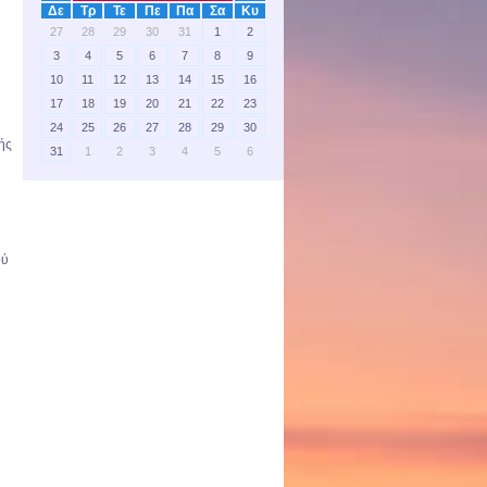
Δε
Τρ
Τε
Πε
Πα
Σα
Κυ
27
28
29
30
31
1
2
3
4
5
6
7
8
9
10
11
12
13
14
15
16
17
18
19
20
21
22
23
24
25
26
27
28
29
30
ής
31
1
2
3
4
5
6
ού