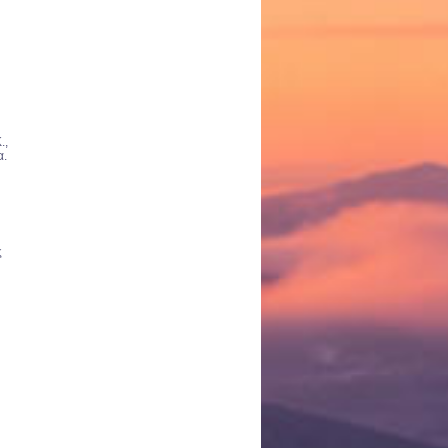
.,
α.
ς