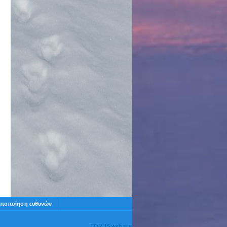
ποποίηση ευθυνών
TORUS web site