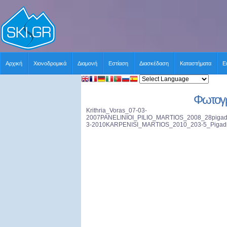
Αρχική
Χιονοδρομικά
Διαμονή
Εστίαση
Διασκέδαση
Καταστήματα
Ε
Φωτογρ
Krithria_Voras_07-03-
2007PANELINIOI_PILIO_MARTIOS_2008_28pigadi
3-2010KARPENISI_MARTIOS_2010_203-5_Pigad