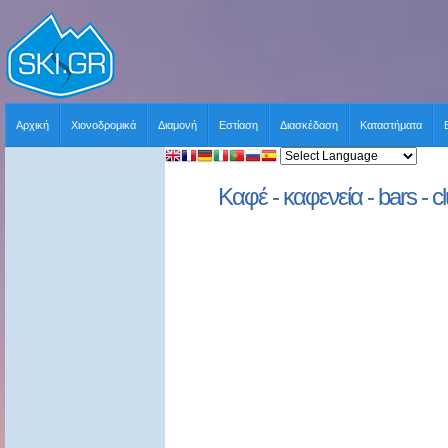
Αρχική
Χιονοδρομικά
Διαμονή
Εστίαση
Διασκέδαση
Καταστήματα
Καφέ - καφενεία - bars - c