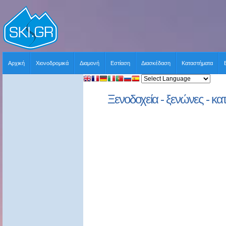
Αρχική
Χιονοδρομικά
Διαμονή
Εστίαση
Διασκέδαση
Καταστήματα
Ξενοδοχεία - ξενώνες - κατ