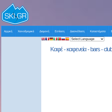
Αρχική
Χιονοδρομικά
Διαμονή
Εστίαση
Διασκέδαση
Καταστήματα
Καφέ - καφενεία - bars - cl