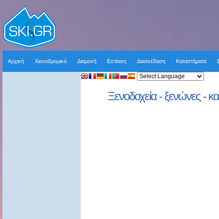
Αρχική
Χιονοδρομικά
Διαμονή
Εστίαση
Διασκέδαση
Καταστήματα
Ξενοδοχεία - ξενώνες - κα