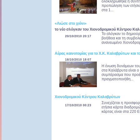
ολοκληρώθηκε η συντή
προπώληση των ετήσιων
στα 1...
«Λιώσε στο χιόνι»
το νέο σλόγκαν του Χιονοδρομικού Κέντρου Κα
Το σλόγκαν το δημιούργ
20/10/2010 20:17
βοήθεια και τη συμβολ
ανανεωμένο Χιονοδρομι
Αέρας καινοτομίας για το Χ.Κ. Καλαβρύτων και τ
18/10/2010 18:07
Η ένωση δυνάμεων του
στα Καλάβρυτα είναι ο 
συμπέρασμα που προέ
πραγματοποιήθη...
Χιονοδρομικού Κέντρου Καλαβρύτων
Συνεχίζεται η προσφο
17/10/2010 00:23
ετήσια κάρτα διαδρομώ
κάρτας είναι στα 220 Ε