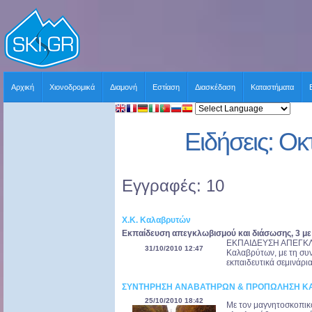
Αρχική
Χιονοδρομικά
Διαμονή
Εστίαση
Διασκέδαση
Καταστήματα
Ειδήσεις: Ο
Εγγραφές: 10
Χ.Κ. Καλαβρυτών
Εκπαίδευση απεγκλωβισμού και διάσωσης, 3 με
ΕΚΠΑΙΔΕΥΣΗ ΑΠΕΓΚΛΩ
31/10/2010 12:47
Καλαβρύτων, με τη συν
εκπαιδευτικά σεμινάρι
ΣΥΝΤΗΡΗΣΗ ΑΝΑΒΑΤΗΡΩΝ & ΠΡΟΠΩΛΗΣΗ ΚΑΡ
25/10/2010 18:42
Με τον μαγνητοσκοπικ