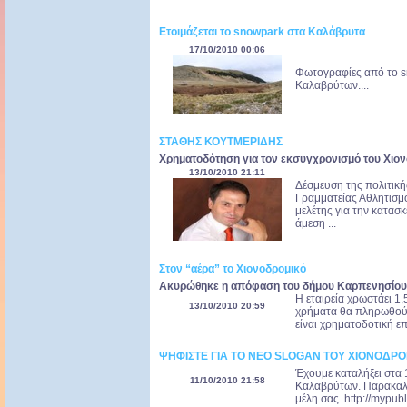
Ετοιμάζεται το snowpark στα Καλάβρυτα
17/10/2010 00:06
Φωτογραφίες από το s
Καλαβρύτων....
ΣΤΑΘΗΣ ΚΟΥΤΜΕΡΙΔΗΣ
Χρηματοδότηση για τον εκσυγχρονισμό του Χιον
13/10/2010 21:11
Δέσμευση της πολιτική
Γραμματείας Αθλητισμο
μελέτης για την κατασ
άμεση ...
Στον “αέρα” το Χιονοδρομικό
Ακυρώθηκε η απόφαση του δήμου Καρπενησίου γ
Η εταιρεία χρωστάει 1,5
13/10/2010 20:59
χρήματα θα πληρωθούν 
είναι χρηματοδοτική ε
ΨΗΦΙΣΤΕ ΓΙΑ ΤΟ ΝΕΟ SLOGAN ΤΟΥ ΧΙΟΝΟΔ
Έχουμε καταλήξει στα 
11/10/2010 21:58
Καλαβρύτων. Παρακαλώ
μέλη σας. http://mypub