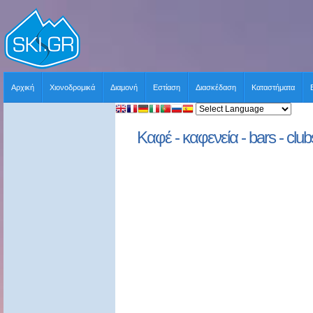
Αρχική
Χιονοδρομικά
Διαμονή
Εστίαση
Διασκέδαση
Καταστήματα
Καφέ - καφενεία - bars - clu