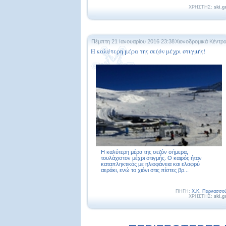
ΧΡΗΣΤΗΣ:
ski.g
Πέμπτη 21 Ιανουαρίου 2016 23:38
Χιονοδρομικά Κέντρ
Η καλύτερη μέρα της σεζόν μέχρι στιγμής!
Η καλύτερη μέρα της σεζόν σήμερα,
τουλάχιστον μέχρι στιγμής. Ο καιρός ήταν
καταπληκτικός με ηλιοφάνεια και ελαφρύ
αεράκι, ενώ το χιόνι στις πίστες βρ...
ΠΗΓΗ:
Χ.Κ. Παρνασσο
ΧΡΗΣΤΗΣ:
ski.g