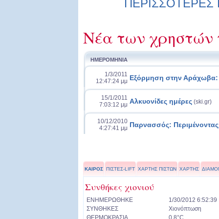
ΠΕΡΙΣΣΟΤΕΡΕΣ Ε
Νέα των χρηστών 
ΗΜΕΡΟΜΗΝΙΑ
1/3/2011
Εξόρμηση στην Αράχωβα: 
12:47:24 μμ
15/1/2011
Αλκυονίδες ημέρες
(ski.gr)
7:03:12 μμ
10/12/2010
Παρνασσός: Περιμένοντας τ
4:27:41 μμ
ΚΑΙΡΟΣ
ΠΙΣΤΕΣ-LIFT
ΧΑΡΤΗΣ ΠΙΣΤΩΝ
ΧΑΡΤΗΣ
ΔΙΑΜΟ
Συνθήκες χιονιού
ΕΝΗΜΕΡΩΘΗΚΕ
1/30/2012 6:52:39
ΣΥΝΘΗΚΕΣ
Χιονόπτωση
ΘΕΡΜΟΚΡΑΣΙΑ
0.8°C