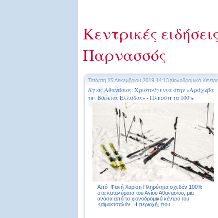
Κεντρικές ειδήσεις
Παρνασσός
Τετάρτη 25 Δεκεμβρίου 2019 14:13
Χιονοδρομικά Κέντρ
Άγιος Αθανάσιος: Χριστούγεννα στην «Αράχωβα
της Βόρειας Ελλάδας» - Πληρότητα 100%
Από Φανή Χαρίση Πληρότητα σχεδόν 100%
στα καταλύματα του Αγίου Αθανασίου, μια
ανάσα από το χιονοδρομικό κέντρο του
Καϊμακτσαλάν. Η περιοχή, που...