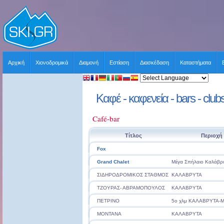
Αρχική
Χιονοδρομικά
Διαμονή
Εστίαση
Διασκέδαση
Καταστήματα
Καφέ - καφενεία - bars - clu
Café-bar
Τίτλος
Περιοχή
Fox
Grand Chalet
Μέγα Σπήλαιο Καλάβρ
ΣΙΔΗΡΟΔΡΟΜΙΚΟΣ ΣΤΑΘΜΟΣ
ΚΑΛΑΒΡΥΤΑ
ΤΖΟΥΡΑΣ- ΑΒΡΑΜΟΠΟΥΛΟΣ
ΚΑΛΑΒΡΥΤΑ
ΠΕΤΡΙΝΟ
5ο χλμ ΚΑΛΑΒΡΥΤΑ-Μ
MONTANA
ΚΑΛΑΒΡΥΤΑ