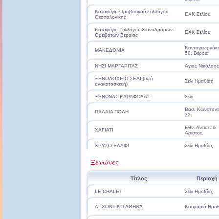
Καταφύγιο Ορειβατικού Συλλόγου
ΕΧΚ Σελίου
Θεσσαλονίκης
Καταφύγιο Συλλόγου Χιονοδρόμων -
ΕΧΚ Σελίου
Ορειβατών Βέροιας
Κοντογεωργάκ
ΜΑΚΕΔΟΝΙΑ
50, Βέροια
ΝΗΣΙ ΜΑΡΓΑΡΙΤΑΣ
Άγιος Νικόλαος
ΞΕΝΟΔΟΧΕΙΟ ΣΕΛΙ (υπό
Σέλι Ημαθίας
ανακατασκευή)
ΞΕΝΩΝΑΣ ΚΑΡΑΦΩΛΑΣ
Σέλι
Βασ. Κωνσταντ
ΠΑΛΑΙΑ ΠΟΛΗ
32
Εθν. Αντιστ. &
ΧΑΓΙΑΤΙ
Αριστοτ.
ΧΡΥΣΟ ΕΛΑΦΙ
Σέλι Ημαθίας
Ξενώνες
Τίτλος
Περιοχή
LE CHALET
Σέλι Ημαθίας
ΑΡΧΟΝΤΙΚΟ ΑΘΗΝΑ
Κουμαριά Ημαθ