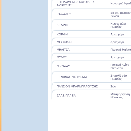
ΕΠΙΠΛΩΜΕΝΕΣ ΚΑΤΟΙΚΙΕΣ
Κουμαριά Ημαθ
ΑΡΒΟΥΤΟΣ
8o χιλ. Βέροιας
ΚΑΨΑΛΗΣ
Σελίου
Κωστοχώρι
ΚΕΔΡΟΣ
Ημαθίας
ΚΟΡΦΗ
Αρκοχώρι
ΜΕΣΟΧΩΡΙ
Αρκοχώρι
ΜΗΛΙΤΣΑ
Περιοχή Μηλίτ
ΜΥΛΟΣ
Αρκοχώρι
Περιοχή Αγίου
ΝΙΚΟΛΑΣ
Νικολάου
Ξηρολίβαδο
ΞΕΝΩΝΑΣ ΝΤΟΥΚΑΤΑ
Ημαθίας
ΠΑΝΣΙΟΝ ΜΠΑΡΜΠΑΡΟΥΣΗΣ
Σέλι
Μεταμόρφωση
ΣΑΛΕ ΠΑΡΕΑ
Νάουσας