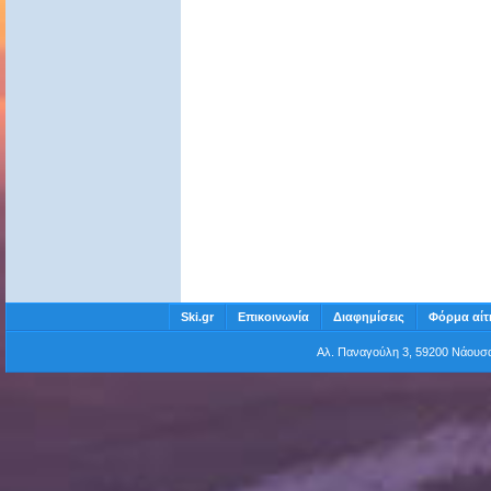
Ski.gr
Επικοινωνία
Διαφημίσεις
Φόρμα αίτ
Αλ. Παναγούλη 3, 59200 Νάου