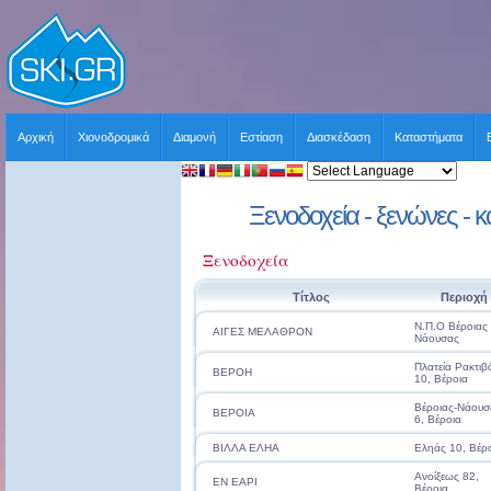
Αρχική
Χιονοδρομικά
Διαμονή
Εστίαση
Διασκέδαση
Καταστήματα
Ξενοδοχεία - ξενώνες - κ
Ξενοδοχεία
Τίτλος
Περιοχή
Ν.Π.Ο Βέροιας 
ΑΙΓΕΣ ΜΕΛΑΘΡΟΝ
Νάουσας
Πλατεία Ρακτιβ
ΒΕΡΟΗ
10, Βέροια
Βέροιας-Νάουσ
ΒΕΡΟΙΑ
6, Βέροια
ΒΙΛΛΑ ΕΛΗΑ
Εληάς 10, Βέρ
Ανοίξεως 82,
ΕΝ ΕΑΡΙ
Βέροια