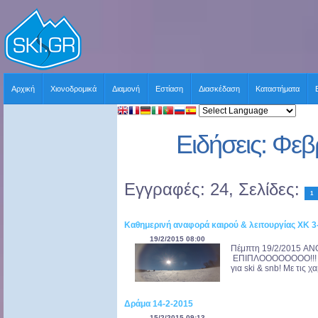
Αρχική
Χιονοδρομικά
Διαμονή
Εστίαση
Διασκέδαση
Καταστήματα
Ειδήσεις: Φε
Εγγραφές: 24, Σελίδες:
1
Καθημερινή αναφορά καιρού & λειτουργίας ΧΚ 3
19/2/2015 08:00
Πέμπτη 19/2/2015 AN
ΕΠΙΠΛΟΟΟΟΟΟΟΟ!!! Συ
για ski & snb! Με τις 
Δράμα 14-2-2015
15/2/2015 09:13