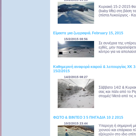
Κυριακή 15-2-2015 θα
(baby lifts) στη βάση
(πίστα Λυκούργος - Κα
Είμαστε μια ζωγραφιά. February 15, 2015
15/2/2015 08:56
Σε συνέχεια της υπέρ
εχθές, μην παραλείψετ
κέντρο για να απολαύσε
Καθημερινή αναφορά καιρού & λειτουργίας ΧΚ 3
15/2/2015
14/2/2015 08:27
Σάββατο 14/2 & Κυρι
σας και πάλι από το P
στιγμές! Μετά από τις 
ΦΩΤΟ & ΒΙΝΤΕΟ 3 5 ΠΗΓΑΔΙΑ 10 2 2015
10/2/2015 23:44
Υπεροχη ή σημερινή μέ
χιονιού και επάρκεια 
εξελιχούν στο ιδιο επίπ