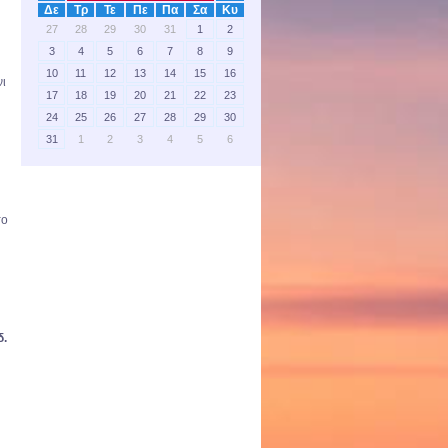
Δε
Τρ
Τε
Πε
Πα
Σα
Κυ
27
28
29
30
31
1
2
3
4
5
6
7
8
9
10
11
12
13
14
15
16
νι
17
18
19
20
21
22
23
24
25
26
27
28
29
30
31
1
2
3
4
5
6
το
δ.