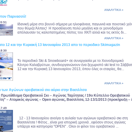
ΑΝΑΛΥΤΙΚΑ »
στον Παρνασσό!
20:51
Ιδανική μέρα στο βουνό σήμερα με ηλιοφάνεια, παγωνιά και ποιοτικό χιό
που θύμιζε Άλπεις! Η προσέλευση πολύ μεγάλη και οι χιονοδρόμοι
απόλαυσαν τις καλοπατημένες πίστες του ΧΚΠ αλλά και τις εκτός δι...
ΑΝΑΛΥΤΙΚΑ »
βατο 12 και την Κυριακή 13 Ιανουαρίου 2013 απο το περιοδικο Skimagazin
18:30
Το περιοδικό Ski & Snowboard+ σε συνεργασία με το Χιονοδρομικό
Κέντρο Καλαβρύτων, συνδιοργανώνουν ένα ξεχωριστό ski test το Σάββα
12 και την Κυριακή 13 Ιανουαρίου 2013, όπου όλες οι εταιρίες, θα...
ΑΝΑΛΥΤΙΚΑ »
α των Αγώνων ορειβατικού σκι αύριο στην Βασιλίτσα
 Πρωτάθλημα Ορειβατικού Σκι – Αγώνας Ταχύτητας / 19ο Κύπελλο Ορειβατικού
ίτη” – Ατομικός αγώνας – Open αγώνας, Βασιλίτσα, 12-13/1/2013 (προκήρυξη – 
17:49
12 - 13 Ιανουαρίου ανοίγει η αυλαία των αγώνων ορειβατικού σκι στη
Βασσιλίτσα ! Φέτος , είναι μια ιστορική χρονιά , εφόσον στους αγώνες
υπάρχει και κατηγορία "OPEN" . Ολοι οι φίλοι του ορειβατικού ...