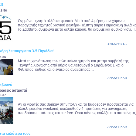
!!
19:56
Όχι μόνο τεχνητό αλλά και φυσικό: Μετά από 4 μέρες συνεχόμενης
παραγωγής τεχνητού χιονιού Δευτέρα-Πέμπτη αύριο Παρασκευή αλλά κα
το Σάββατο, συμφωνα με το δελτίο καιρού, θα έχουμε και φυσικό χιόνι. Τ..
ΑΝΑΛΥΤΙΚΑ »
ήρη λειτουργία τα 3-5 Πηγάδια!
5:35
Μετά τη χιονόπτωση των τελευταίων ημερών και με την συμβολή της
Τεχνητής Χιόνωσης από αύριο θα λειτουργεί ο Συρόμενος 1 και ο
Φίλιππος, καθώς και ο εναέριος αναβατήρας!...
ΑΝΑΛΥΤΙΚΑ »
ο βουνό
δράσεις αστραπή
8:37
Αν οι γιορτές σας βρήκαν στην πόλη και το budget δεν προσφέρεται για
ολοκληρωμένο weekend, ακολουθούν 4 προτάσεις για μονοήμερες
αποδράσεις – κάποιες και car free. Όσοι πάντως επιλέξετε το αυτοκίνητο,.
ΑΝΑΛΥΤΙΚΑ »
στα καλύτερά τους!