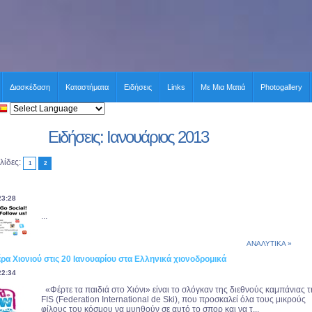
Διασκέδαση
Καταστήματα
Ειδήσεις
Links
Με Μια Ματιά
Photogallery
Ειδήσεις: Ιανουάριος 2013
λίδες:
1
2
23:28
...
ΑΝΑΛΥΤΙΚΑ »
α Χιονιού στις 20 Ιανουαρίου στα Ελληνικά χιονοδρομικά
22:34
«Φέρτε τα παιδιά στο Χιόνι» είναι το σλόγκαν της διεθνούς καμπάνιας τ
FIS (Federation International de Ski), που προσκαλεί όλα τους μικρούς
φίλους του κόσμου να μυηθούν σε αυτό το σπορ και να τ...