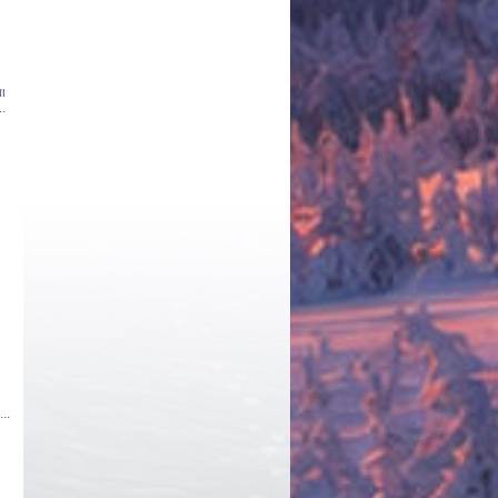
ι
.
..