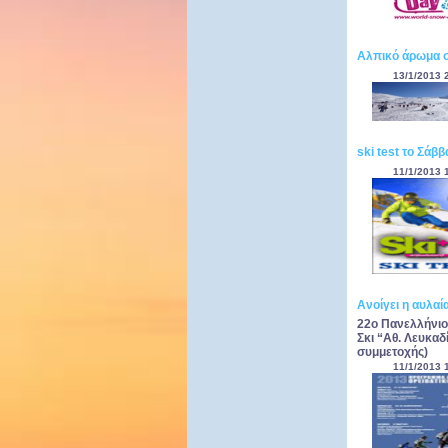
Αλπικό άρωμα 
13/1/2013 
ski test το Σάβ
11/1/2013 
Ανοίγει η αυλαί
22ο Πανελλήνιο
Σκι “Αθ. Λευκαδ
συμμετοχής)
11/1/2013 