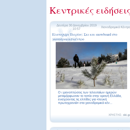
Κεντρικές ειδήσει
Δευτέρα 30 Δεκεμβρίου 2019
Χιονοδρομικά Κέντρ
10:57
Ελατοχώρι Πιερίας: Σκι και snowboard στο
χιονοδρομικό κέντρο
Ο ι χιονοπτώσεις των τελευταίων ημερών
μεταμόρφωσαν το τοπίο στην ορεινή Ελλάδα,
ενισχύοντας τις ελπίδες για «λευκή
πρωτοχρονιά» στα χιονοδρομικά κέν...
ΧΡΗΣΤΗΣ:
ski.g