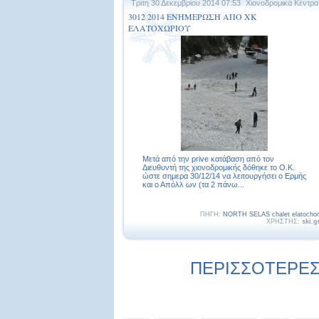
Τρίτη 30 Δεκεμβρίου 2014 07:53
Χιονοδρομικά Κέντρα
3012 2014 ΕΝΗΜΕΡΩΣΗ ΑΠΟ ΧΚ
ΕΛΑΤΟΧΩΡΙΟΥ
Μετά από την prive κατάβαση από τον
Διευθυντή της χιονοδρομικής δόθηκε το O.K.
ώστε σημερα 30/12/14 να λειτουργήσει ο Ερμής
και ο Απόλλ ων (τα 2 πάνω...
ΠΗΓΗ:
NORTH SELAS chalet elatochor
ΧΡΗΣΤΗΣ:
ski.g
ΠΕΡΙΣΣΟΤΕΡΕΣ 