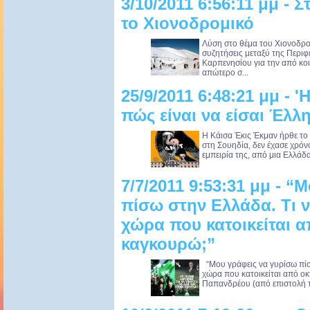
3/10/2011 6:56:11 μμ - 
το Χιονοδρομικό
Λύση στο θέμα του Χιονοδρο
συζητήσεις μεταξύ της Περιφ
Καρπενησίου για την από κο
απώτερο σ...
25/9/2011 6:48:21 μμ - '
πώς είναι να είσαι Έλλ
Η Κάισα Έκις Έκμαν ήρθε το 
στη Σουηδία, δεν έχασε χρόν
εμπειρία της, από μια Ελλάδα
7/7/2011 9:53:31 μμ - 
πίσω στην Ελλάδα. Τι 
χώρα που κατοικείται 
καγκουρώ;”
“Μου γράφεις να γυρίσω πίσ
χώρα που κατοικείται από ο
Παπανδρέου (από επιστολή τ