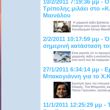
10/2/2011 7:19:36 μμ -
Τρίπολης μιλάει στο «Κ.
Μαινάλου
Η χειμερινή σεζόν βρίσκεται 
ιδιαίτερα στον ορεινό όγκο 
Χιονοδρομικό Κέντρο Μαινάλο
2/2/2011 10:17:59 μμ - 
σημερινή κατάσταση το
Είναι γεγονός ότι το προηγού
χειμερινής σεζόν η κινητικό
ήταν αυτή που θα περίμεναν 
27/1/2011 6:34:14 μμ - 
Μπακογιάννη για το X.
Ερώτηση προς την υπουργό Π
Αλλαγής, Τίνα Μπιρμπίλη, κα
Παύλο Γερουλάνο, σχετικά με
11/1/2011 12:25:29 μμ - 