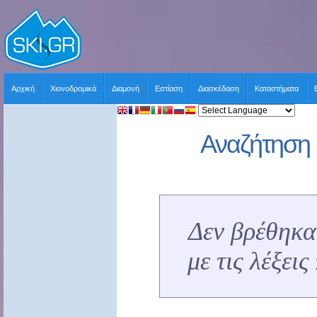
Αρχική
Χιονοδρομικά
Διαμονή
Εστίαση
Διασκέδαση
Καταστήματα
Αναζήτηση 
Δεν βρέθηκα
με τις λέξει