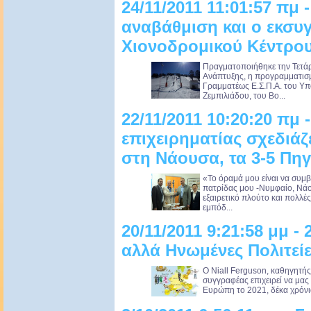
24/11/2011 11:01:57 πμ 
αναβάθμιση και ο εκσυ
Χιονοδρομικού Κέντρου
Πραγματοποιήθηκε την Τετάρ
Ανάπτυξης, η προγραμματισμ
Γραμματέως Ε.Σ.Π.Α. του Υπ
Ζεμπιλιάδου, του Βο...
22/11/2011 10:20:20 πμ
επιχειρηματίας σχεδιάζ
στη Νάουσα, τα 3-5 Πηγ
«Το όραμά μου είναι να συμβ
πατρίδας μου -Νυμφαίο, Νάου
εξαιρετικό πλούτο και πολλές
εμπόδ...
20/11/2011 9:21:58 μμ -
αλλά Ηνωμένες Πολιτεί
Ο Niall Ferguson, καθηγητής
συγγραφέας επιχειρεί να μας 
Ευρώπη το 2021, δέκα χρόνια 